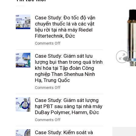
Case Study: Đo tốc độ vận
chuyển thuốc lá và các vật
liệu rời tại nhà máy Riedel
Filtertechnik, Đức
Comments Off
on
Case
Case Study: Giám sát lưu
Study:
lượng bụi than trong quá trình
Đo
khí hóa tại Tập đoàn Công
tốc
nghiệp Than Shenhua Ninh
độ
Hạ, Trung Quốc
vận
Comments Off
chuyển
on
thuốc
Case
Case Study: Giám sát lượng
lá
Study:
hạt PBT sau sàng tại nhà máy
và
Giám
DuBay Polymer, Hamm, Đức
các
sát
vật
Comments Off
lưu
liệu
on
lượng
rời
Case
Case Study: Kiểm soát và
bụi
tại