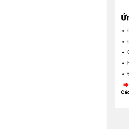
Ứ
Các