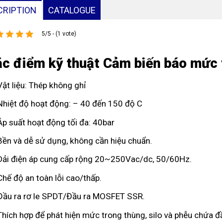
CRIPTION
CATALOGUE
5/5 - (1 vote)
c điểm kỹ thuật Cảm biến báo mức 
Vật liệu: Thép không ghỉ
Nhiệt độ hoạt động: – 40 đến 150 độ C
Áp suất hoạt động tối đa: 40bar
Bền và dễ sử dụng, không cần hiệu chuẩn.
Dải điện áp cung cấp rộng 20~250Vac/dc, 50/60Hz.
Chế độ an toàn lỗi cao/thấp.
Đầu ra rơ le SPDT/Đầu ra MOSFET SSR.
Thích hợp để phát hiện mức trong thùng, silo và phễu chứa đ