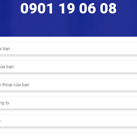
 tối đa: PN16
0901 19 06 08
90ºC
ộ tối đa: 120ºC
Kết nối khí nén: 1/4”BSP