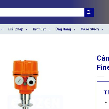
Giải pháp
Kỹ thuật
Ứng dụng
Case Study
Cảm
Fin
T