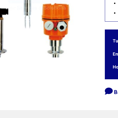
Tư
Em
Ho
B