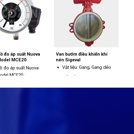
ồ đo áp suất Nuova
Van bướm điều khiển khí
Model MCE20
nén Sigeval
Vật liệu: Gang, Gang dẻo
ồ đo áp suất Nuova
odel MCE20 :
Kết nối: Wafer, Bích, Lug
el: MCE20
Size: DN25 - DN1600
liệu: Inox
Áp suất tối đa: 25 bar
m vi đo: 0 - 1600bar
hính xác: +/- 1%
t độ tối đa: 100°C
 bảo vệ: IP55