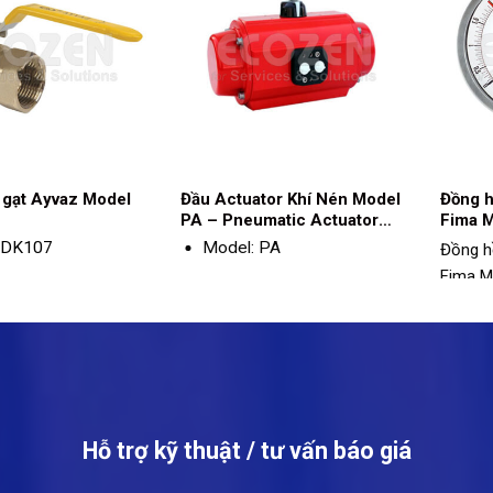
y gạt Ayvaz Model
Đầu Actuator Khí Nén Model
Đồng h
PA – Pneumatic Actuator
Fima 
Model PA
 DK107
Model: PA
Đồng h
Fima M
:
Loại: Double acting
Mod
Vật liệu: aluminium alloy
Thân: Đồng
Vật 
Áp suất khí nén điều khiển
Tay gạt: Thép
Phạ
: 3 đến 8bar
Seat: PTFE
Độ c
Moment lực quay: 17 đến
hước: DN15 - DN50
Bi: Thép
Hỗ trợ kỹ thuật / tư vấn báo giá
5000 Nm tại áp 6bar
Nhiệ
: Ren
Nhiệt độ hoạt động: -32 -
Cấp