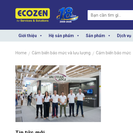
Skip
to
Search
content
for:
Giới thiệu
Hệ sản phẩm
Sản phẩm
Dịch vụ
Home
/
Cảm biến báo mức và lưu lượng
/
Cảm biến báo mức
Tin tức mới