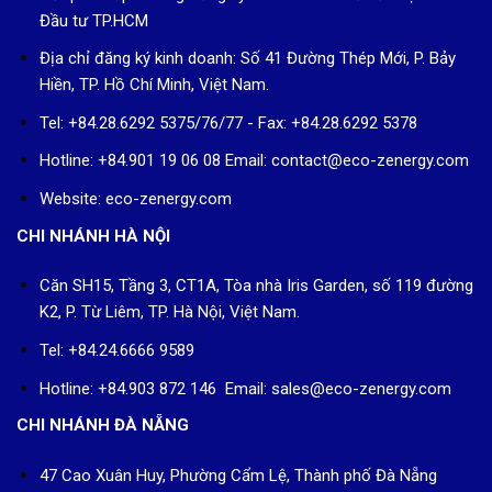
Đầu tư TP.HCM
Địa chỉ đăng ký kinh doanh: Số 41 Đường Thép Mới, P. Bảy
Hiền, TP. Hồ Chí Minh, Việt Nam.
Tel: +84.28.6292 5375/76/77 - Fax: +84.28.6292 5378
Hotline: +84.901 19 06 08
Email: contact@eco-zenergy.com
Website: eco-zenergy.com
CHI NHÁNH HÀ NỘI
Căn SH15, Tầng 3, CT1A, Tòa nhà Iris Garden, số 119 đường
K2, P. Từ Liêm, TP. Hà Nội, Việt Nam.
Tel: +84.24.6666 9589
Hotline: +84.903 872 146 Email: sales@eco-zenergy.com
CHI NHÁNH ĐÀ NẴNG
47 Cao Xuân Huy, Phường Cẩm Lệ, Thành phố Đà Nẵng