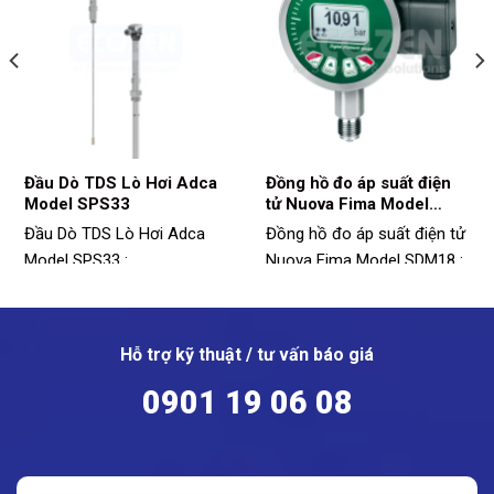
Đầu Dò TDS Lò Hơi Adca
Đồng hồ đo áp suất điện
Model SPS33
tử Nuova Fima Model
SDM18
Đầu Dò TDS Lò Hơi Adca
Đồng hồ đo áp suất điện tử
Model SPS33 :
Nuova Fima Model SDM18 :
Kích thước: 1/2"
Model: SDM18
Áp suất hoạt động tối đa:
Vật liệu: Thép không gỉ
32bar
Phạm vi đo: -1 ~ 1600bar
Hỗ trợ kỹ thuật / tư vấn báo giá
Nhiệt độ hoạt động tối đa:
Nhiệt độ hoạt động: -20 ~
0901 19 06 08
239°C
80ºC
Thời gian phản hồi: 0,1s
Cấp bảo vệ: IP65