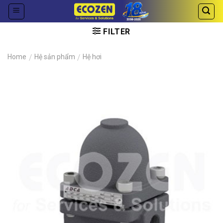
Skip
to
content
FILTER
Home
/
Hệ sản phẩm
/
Hệ hơi