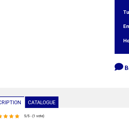
Tư
Em
Ho
B
CRIPTION
CATALOGUE
5/5 - (1 vote)