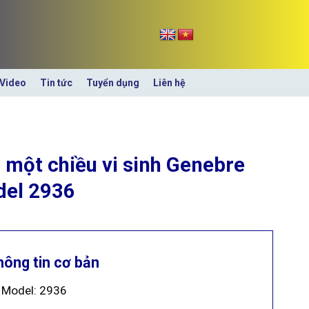
Video
Tin tức
Tuyển dụng
Liên hệ
 một chiều vi sinh Genebre
el 2936
hông tin cơ bản
Model: 2936