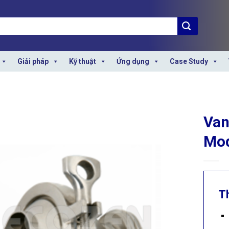
Giải pháp
Kỹ thuật
Ứng dụng
Case Study
Van
Mod
T