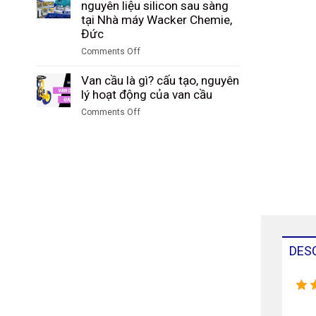
Study:
nguyên liệu silicon sau sàng
sàng
Tập
Kiểm
tại Nhà máy Wacker Chemie,
tại
đoàn
soát
Đức
nhà
Công
và
máy
Comments Off
nghiệp
hạch
DuBay
on
Than
toán
Polymer,
Case
Van cầu là gì? cấu tạo, nguyên
Shenhua
sản
Hamm,
Study:
lý hoạt động của van cầu
Ninh
lượng
Đức
Đo
Hạ,
ammonium
Comments Off
lưu
Trung
sulfate
on
lượng
Quốc
tại
Van
nguyên
SKW
cầu
liệu
Piesteritz,
là
silicon
Đức
gì?
sau
cấu
sàng
tạo,
tại
nguyên
Nhà
lý
máy
hoạt
DES
Wacker
động
Chemie,
của
Đức
van
cầu