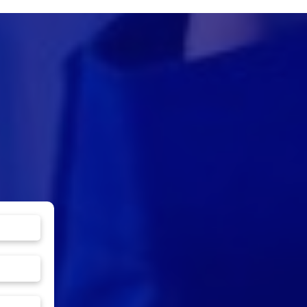
Model: 3180
Ren trong NPT
Cấu tạo bằng đồng thau
(tiêu chuẩn ASME
theo UNE-EN 12165
B 1.20.1)
Kích thước: DN15 -
DN100
ắp,
Inox CF8M
Kết nối: ren
 lò
Inox AISI 316
Áp suất tối đa: PN12,
PN10, PN8
PTFE
Nhiệt độ hoạt động: -20 ~
n
100ºC
c
63 bar (PN63)