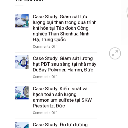
Case Study: Giám sát lưu
lượng bụi than trong quá trình
khí hóa tại Tập đoàn Công
nghiệp Than Shenhua Ninh
Hạ, Trung Quốc
Comments Off
on
Case
Case Study: Giám sát lượng
Study:
hạt PBT sau sàng tại nhà máy
Giám
DuBay Polymer, Hamm, Đức
sát
Comments Off
lưu
on
lượng
Case
Case Study: Kiểm soát và
bụi
Study:
hạch toán sản lượng
than
Giám
ammonium sulfate tại SKW
trong
sát
Piesteritz, Đức
quá
lượng
trình
Comments Off
hạt
khí
on
PBT
hóa
Case
Case Study: Đo lưu lượng
sau
tại