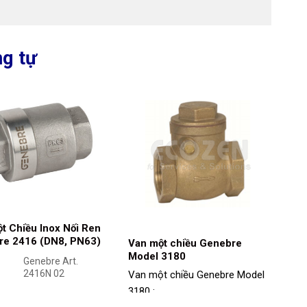
g tự
t Chiều Inox Nối Ren
re 2416 (DN8, PN63)
Van một chiều Genebre
Model 3180
Genebre Art.
2416N 02
Van một chiều Genebre Model
3180 :
DN8 (1/4 inch)