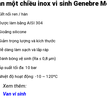
n một chiều inox vi sinh Genebre 
Kết nối ren / hàn
Được làm bằng AISI 304
Gioăng silicone
Giảm trọng lượng và kích thước
Dễ dàng làm sạch và lắp ráp
Đánh bóng vệ sinh (Ra ≤ 0,8 µm)
Áp suất tối đa: 10 bar
Nhiệt độ hoạt động: -10 ~ 120ºC
Xem thêm:
Van vi sinh