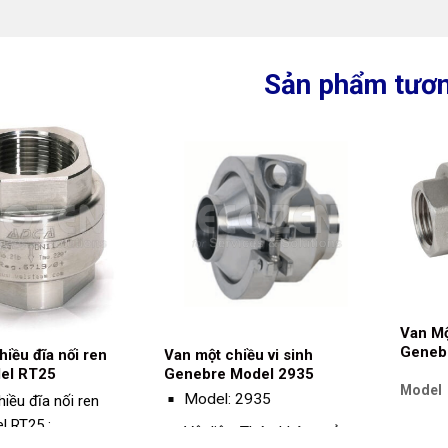
Sản phẩm tươn
Van Mộ
Geneb
iều đĩa nối ren
Van một chiều vi sinh
el RT25
Genebre Model 2935
Model
Model: 2935
iều đĩa nối ren
l RT25 :
Kích
Vật liệu: Thép không gỉ
thước