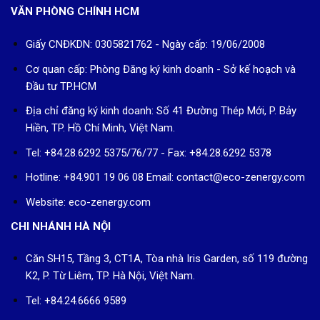
VĂN PHÒNG CHÍNH HCM
Giấy CNĐKDN: 0305821762 - Ngày cấp: 19/06/2008
Cơ quan cấp: Phòng Đăng ký kinh doanh - Sở kế hoạch và
Đầu tư TP.HCM
Địa chỉ đăng ký kinh doanh: Số 41 Đường Thép Mới, P. Bảy
Hiền, TP. Hồ Chí Minh, Việt Nam.
Tel: +84.28.6292 5375/76/77 - Fax: +84.28.6292 5378
Hotline: +84.901 19 06 08
Email: contact@eco-zenergy.com
Website: eco-zenergy.com
CHI NHÁNH HÀ NỘI
Căn SH15, Tầng 3, CT1A, Tòa nhà Iris Garden, số 119 đường
K2, P. Từ Liêm, TP. Hà Nội, Việt Nam.
Tel: +84.24.6666 9589