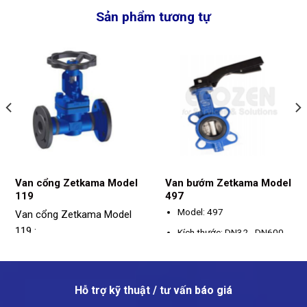
Sản phẩm tương tự
Van cổng Zetkama Model
Van bướm Zetkama Model
119
497
Model: 497
Van cổng Zetkama Model
119 :
Kích thước: DN32 - DN600
Model: 119
Kết nối: Wafer
Chất liệu: Thép/ Thép không
Áp suất: PN10, PN16
gỉ
Hỗ trợ kỹ thuật / tư vấn báo giá
Nhiệt độ tối đa: 110°C
Kích thước: DN15 - DN50