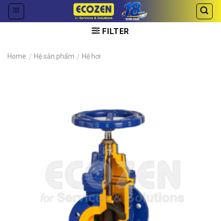
Skip
to
content
FILTER
Home
/
Hệ sản phẩm
/
Hệ hơi