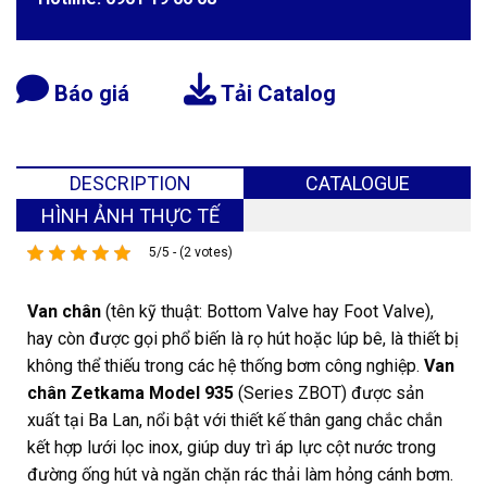
Báo giá
Tải Catalog
DESCRIPTION
CATALOGUE
HÌNH ẢNH THỰC TẾ
5/5 - (2 votes)
Van chân
(tên kỹ thuật: Bottom Valve hay Foot Valve),
hay còn được gọi phổ biến là rọ hút hoặc lúp bê, là thiết bị
không thể thiếu trong các hệ thống bơm công nghiệp.
Van
chân Zetkama Model 935
(Series ZBOT) được sản
xuất tại Ba Lan, nổi bật với thiết kế thân gang chắc chắn
kết hợp lưới lọc inox, giúp duy trì áp lực cột nước trong
đường ống hút và ngăn chặn rác thải làm hỏng cánh bơm.