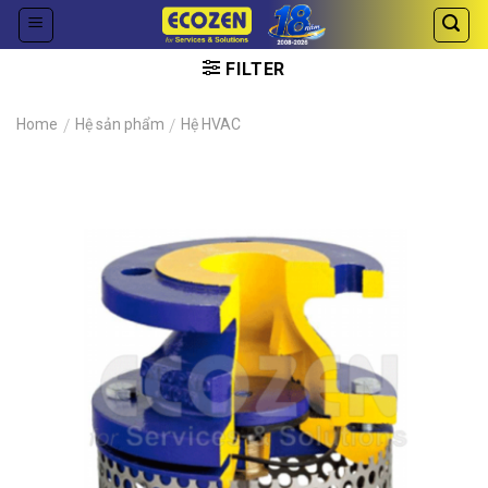
Skip
to
content
FILTER
Home
/
Hệ sản phẩm
/
Hệ HVAC