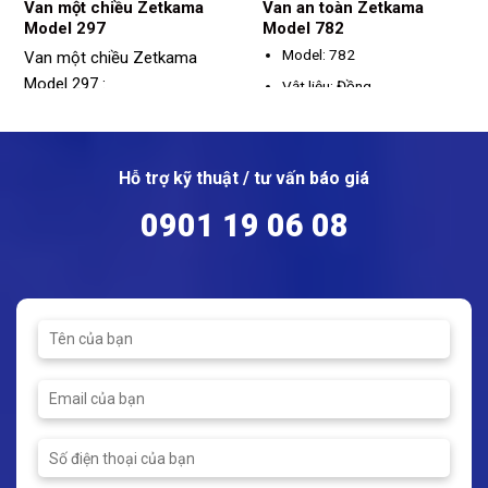
Van một chiều Zetkama
Van an toàn Zetkama
Model 297
Model 782
Model: 782
Van một chiều Zetkama
Model 297 :
Vật liệu: Đồng
Model: 297
Kích thước: DN10 – DN25
Chất liệu: Thép/ Thép không
Kết nối: Ren
gỉ
Hỗ trợ kỹ thuật / tư vấn báo giá
Áp suất làm việc: PN25
Kích thước: DN15 - DN300
Nhiệt độ hoạt động: -30 ~
0901 19 06 08
Kết nối: Hàn
120°C
Áp suất hoạt động tối đa:
40bar/ 63bar/ 100bar/
160bar
Nhiệt độ hoạt động tối đa:
400°C/ 450°C/ 550°C