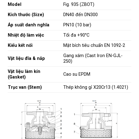
Model
Fig. 935 (ZBOT)
Kích thước (Size)
DN40 đến DN300
Áp suất danh nghĩa
PN10 (10 bar)
Nhiệt độ làm việc
Tối đa +90°C
Kiểu kết nối
Mặt bích tiêu chuẩn EN 1092-2
Gang xám (Cast Iron EN-GJL-
Vật liệu đĩa & nắp
250)
Vật liệu làm kín
Cao su EPDM
(Gasket)
Trục van (Stem)
Thép không gỉ X20Cr13 (1.4021)