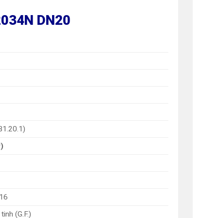
 2034N DN20
1.20.1)
)
316
inh (G.F.)