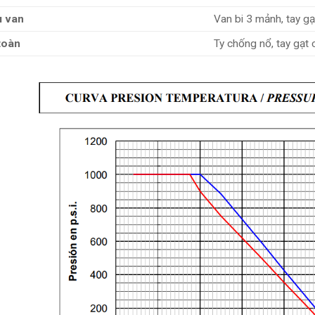
u van
Van bi 3 mảnh, tay gạt,
toàn
Ty chống nổ, tay gạt