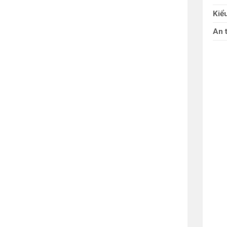
Kiể
An 