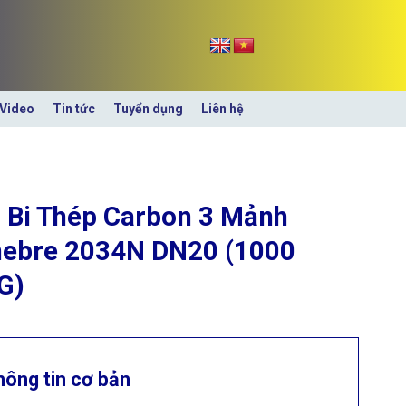
Video
Tin tức
Tuyển dụng
Liên hệ
 Bi Thép Carbon 3 Mảnh
ebre 2034N DN20 (1000
G)
hông tin cơ bản