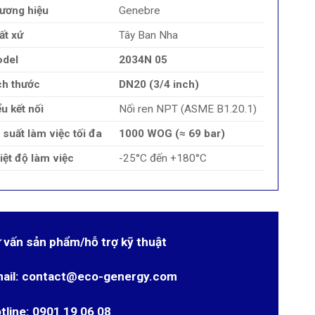
ương hiệu
Genebre
ất xứ
Tây Ban Nha
del
2034N 05
ch thước
DN20 (3/4 inch)
ểu kết nối
Nối ren NPT (ASME B1.20.1)
 suất làm việc tối đa
1000 WOG (≈ 69 bar)
iệt độ làm việc
-25°C đến +180°C
 vấn sản phẩm/hỗ trợ kỹ thuật
ail: contact@eco-genergy.com
tline: 0901 19 06 08