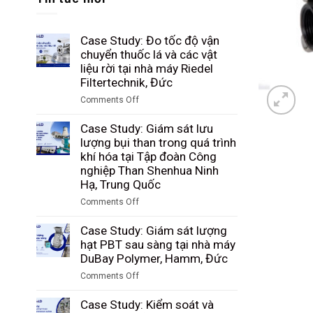
Case Study: Đo tốc độ vận
chuyển thuốc lá và các vật
liệu rời tại nhà máy Riedel
Filtertechnik, Đức
Comments Off
on
Case
Case Study: Giám sát lưu
Study:
lượng bụi than trong quá trình
Đo
khí hóa tại Tập đoàn Công
tốc
nghiệp Than Shenhua Ninh
độ
Hạ, Trung Quốc
vận
Comments Off
chuyển
on
thuốc
Case
Case Study: Giám sát lượng
lá
Study:
hạt PBT sau sàng tại nhà máy
và
Giám
DuBay Polymer, Hamm, Đức
các
sát
vật
Comments Off
lưu
liệu
on
lượng
rời
Case
Case Study: Kiểm soát và
bụi
tại