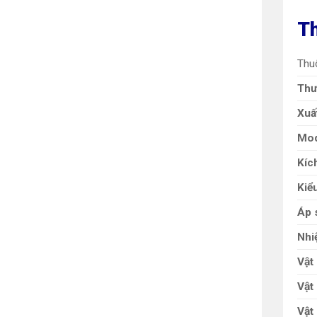
Th
Thuộ
Thư
Xuấ
Mod
Kíc
Kiểu
Áp 
Nhi
Vật 
Vật 
Vật 