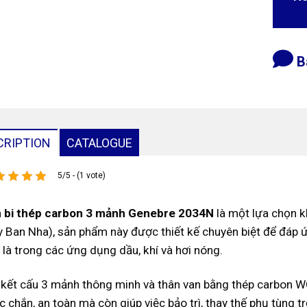
B
CRIPTION
CATALOGUE
5/5 - (1 vote)
 bi thép carbon 3 mảnh Genebre 2034N
là một lựa chọn k
y Ban Nha), sản phẩm này được thiết kế chuyên biệt để đáp ứ
t là trong các ứng dụng dầu, khí và hơi nóng.
 kết cấu 3 mảnh thông minh và thân van bằng thép carbon 
c chắn, an toàn mà còn giúp việc bảo trì, thay thế phụ tùng 