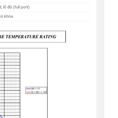
 lỗ đủ (full port)
 có khóa