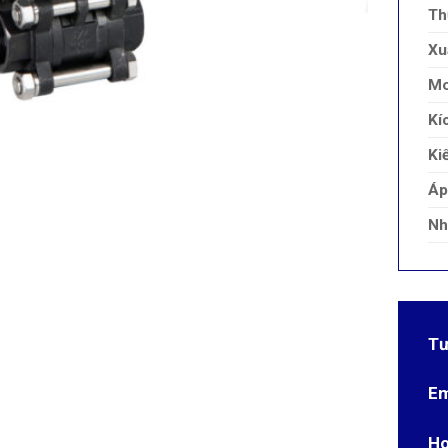
Th
Xu
Mo
Kí
Ki
Áp
Nh
Tư
Em
Ho