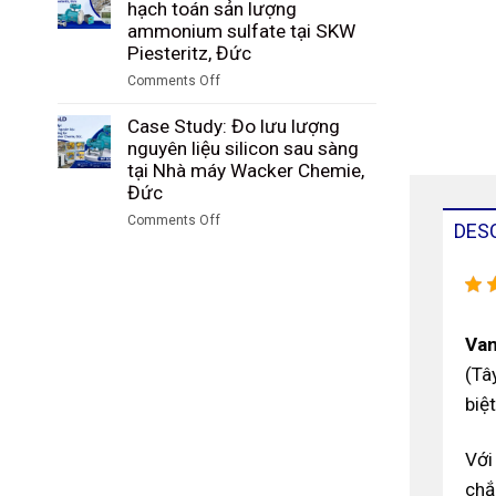
Study:
hạch toán sản lượng
than
nhà
Giám
ammonium sulfate tại SKW
trong
máy
sát
Piesteritz, Đức
quá
Riedel
lượng
trình
Comments Off
Filtertechnik,
hạt
khí
on
Đức
PBT
hóa
Case
Case Study: Đo lưu lượng
sau
tại
Study:
nguyên liệu silicon sau sàng
sàng
Tập
Kiểm
tại Nhà máy Wacker Chemie,
tại
đoàn
soát
Đức
nhà
Công
và
máy
Comments Off
nghiệp
hạch
DES
DuBay
on
Than
toán
Polymer,
Case
Shenhua
sản
Hamm,
Study:
Ninh
lượng
Đức
Đo
Hạ,
ammonium
lưu
Trung
sulfate
Van
lượng
Quốc
tại
nguyên
(Tâ
SKW
liệu
Piesteritz,
biệ
silicon
Đức
sau
sàng
Với
tại
chắ
Nhà