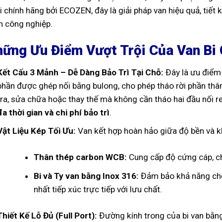
i chính hãng bởi ECOZEN, đây là giải pháp van hiệu quả, tiết
nh công nghiệp.
ững Ưu Điểm Vượt Trội Của Van Bi
Kết Cấu 3 Mảnh – Dễ Dàng Bảo Trì Tại Chỗ:
Đây là ưu điểm 
phần được ghép nối bằng bulong, cho phép tháo rời phần thâ
tra, sửa chữa hoặc thay thế mà không cần tháo hai đầu nối re
đa thời gian và chi phí bảo trì
.
Vật Liệu Kép Tối Ưu:
Van kết hợp hoàn hảo giữa độ bền và 
Thân thép carbon WCB:
Cung cấp độ cứng cáp, chị
Bi và Ty van bằng Inox 316:
Đảm bảo khả năng chố
nhất tiếp xúc trực tiếp với lưu chất.
Thiết Kế Lỗ Đủ (Full Port):
Đường kính trong của bi van bằng