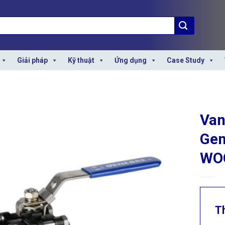
Giải pháp
Kỹ thuật
Ứng dụng
Case Study
Van
Gen
WO
T