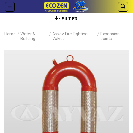
Skip
to
content
FILTER
Home
/
Water &
/
Ayvaz Fire Fighting
/
Expansion
Building
Valves
Joints