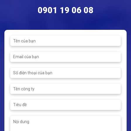
the possible noises and
provide convenience for the
0901 19 06 08
users • They are installed
easily and provide time and
money saving • They have a
compact and decorative
design that reduces the
waste of space • They...