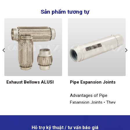
Sản phẩm tương tự
Exhaust Bellows ALUSI
Pipe Expansion Joints
Advantages of Pipe
Expansion Joints • They
prevent damage to pipelines
result of the line
movements • They absorb
Hỗ trợ kỹ thuật / tư vấn báo giá