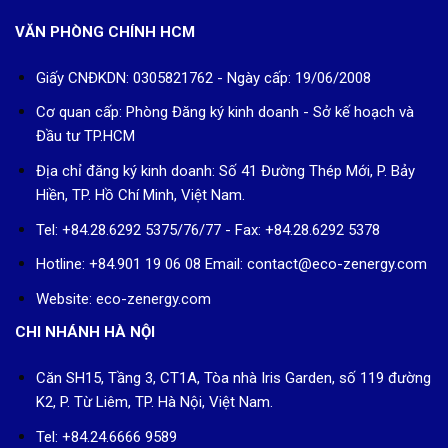
VĂN PHÒNG CHÍNH HCM
Giấy CNĐKDN: 0305821762 - Ngày cấp: 19/06/2008
Cơ quan cấp: Phòng Đăng ký kinh doanh - Sở kế hoạch và
Đầu tư TP.HCM
Địa chỉ đăng ký kinh doanh: Số 41 Đường Thép Mới, P. Bảy
Hiền, TP. Hồ Chí Minh, Việt Nam.
Tel: +84.28.6292 5375/76/77 - Fax: +84.28.6292 5378
Hotline: +84.901 19 06 08
Email: contact@eco-zenergy.com
Website: eco-zenergy.com
CHI NHÁNH HÀ NỘI
Căn SH15, Tầng 3, CT1A, Tòa nhà Iris Garden, số 119 đường
K2, P. Từ Liêm, TP. Hà Nội, Việt Nam.
Tel: +84.24.6666 9589