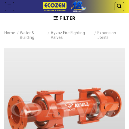
Skip
to
content
FILTER
Home
/
Water &
/
Ayvaz Fire Fighting
/
Expansion
Building
Valves
Joints