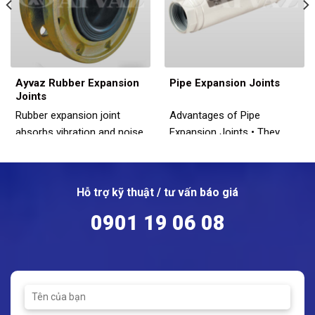
Ayvaz Rubber Expansion
Pipe Expansion Joints
Joints
Rubber expansion joint
Advantages of Pipe
absorbs vibration and noise
Expansion Joints • They
with its soft body which is
prevent damage to pipelines
resistant up to 90 °C. For
result of the line
more pressure and
movements • They absorb
Hỗ trợ kỹ thuật / tư vấn báo giá
temperature, metal bellows
the possible noises and
expansion joints are better
provide convenience for the
0901 19 06 08
choice. Other advantages
users • They are installed
of Ayvaz Rubber Expansion
easily and provide time and
Joint are; -Ayvaz rubber
money saving • They have a
expansion joints provide
compact and decorative
excellent compensating
design that reduces the