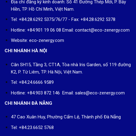
Địa chỉ đăng ký kinh doanh: Số 41 Đường Thép Mới, P. Bảy
Hiền, TP. Hồ Chí Minh, Việt Nam.
Tel: +84.28.6292 5375/76/77 - Fax: +84.28.6292 5378
Hotline: +84.901 19 06 08
Email: contact@eco-zenergy.com
Website: eco-zenergy.com
CHI NHÁNH HÀ NỘI
Căn SH15, Tầng 3, CT1A, Tòa nhà Iris Garden, số 119 đường
K2, P. Từ Liêm, TP. Hà Nội, Việt Nam.
Tel: +84.24.6666 9589
Hotline: +84.903 872 146 Email: sales@eco-zenergy.com
CHI NHÁNH ĐÀ NẴNG
47 Cao Xuân Huy, Phường Cẩm Lệ, Thành phố Đà Nẵng
Tel: +84.23.6652 5768