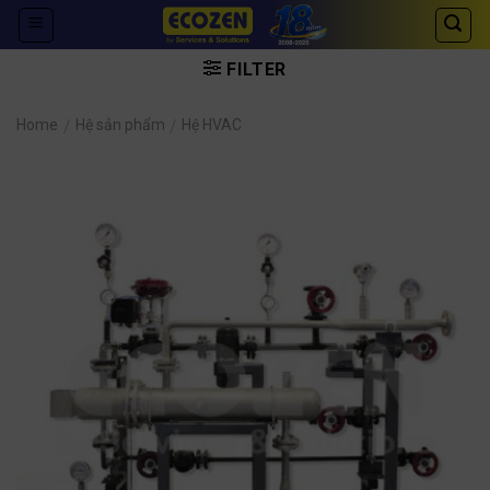
Skip
to
content
FILTER
Home
/
Hệ sản phẩm
/
Hệ HVAC