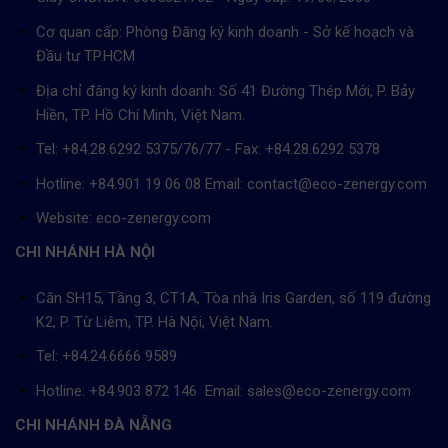
Cơ quan cấp: Phòng Đăng ký kinh doanh - Sở kế hoạch và
Đầu tư TP.HCM
Địa chỉ đăng ký kinh doanh: Số 41 Đường Thép Mới, P. Bảy
Hiền, TP. Hồ Chí Minh, Việt Nam.
Tel: +84.28.6292 5375/76/77 - Fax: +84.28.6292 5378
Hotline: +84.901 19 06 08
Email: contact@eco-zenergy.com
Website: eco-zenergy.com
CHI NHÁNH HÀ NỘI
Căn SH15, Tầng 3, CT1A, Tòa nhà Iris Garden, số 119 đường
K2, P. Từ Liêm, TP. Hà Nội, Việt Nam.
Tel: +84.24.6666 9589
Hotline: +84.903 872 146 Email: sales@eco-zenergy.com
CHI NHÁNH ĐÀ NẴNG