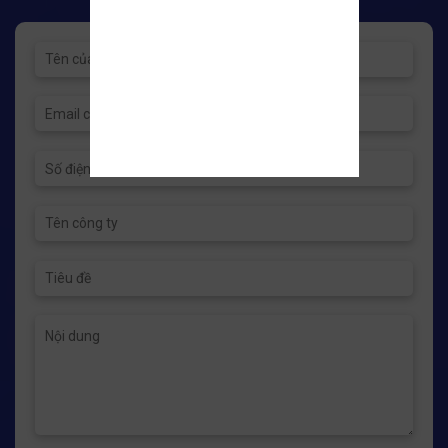
ANSI 150 và 300
Lắp đặt
lb.
Lắp đặt nằm
ngang (see
ADCR.05.4805).
Thiết kế đặt biệt
theo nhu cầu