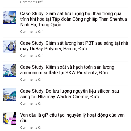
Comments Off
on
Case
Case Study: Giám sát lưu lượng bụi than trong quá
Study:
trình khí hóa tại Tập đoàn Công nghiệp Than Shenhua
Đo
Ninh Hạ, Trung Quốc
tốc
độ
Comments Off
on
vận
Case
chuyển
Case Study: Giám sát lượng hạt PBT sau sàng tại nhà
Study:
thuốc
máy DuBay Polymer, Hamm, Đức
Giám
lá
Comments Off
sát
và
on
lưu
các
Case
lượng
Case Study: Kiểm soát và hạch toán sản lượng
vật
Study:
bụi
liệu
ammonium sulfate tại SKW Piesteritz, Đức
Giám
than
rời
Comments Off
sát
trong
tại
on
lượng
quá
nhà
Case
hạt
Case Study: Đo lưu lượng nguyên liệu silicon sau
trình
máy
Study:
PBT
sàng tại Nhà máy Wacker Chemie, Đức
khí
Riedel
Kiểm
sau
hóa
Filtertechnik,
Comments Off
soát
sàng
tại
Đức
on
và
tại
Tập
Case
hạch
Van cầu là gì? cấu tạo, nguyên lý hoạt động của van
nhà
đoàn
Study:
toán
cầu
máy
Công
Đo
sản
DuBay
nghiệp
Comments Off
lưu
lượng
Polymer,
Than