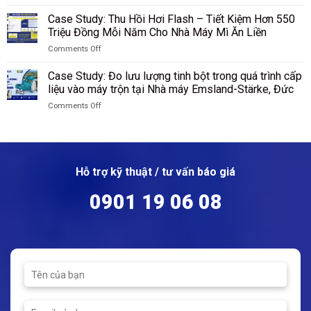
on
lượng
ammonium
Hamm,
Shenhua
Van
nguyên
Case Study: Thu Hồi Hơi Flash – Tiết Kiệm Hơn 550
sulfate
Đức
Ninh
cầu
liệu
Triệu Đồng Mỗi Năm Cho Nhà Máy Mì Ăn Liền
tại
Hạ,
là
silicon
SKW
Trung
Comments Off
gì?
sau
Piesteritz,
Quốc
on
cấu
sàng
Đức
Case
tạo,
Case Study: Đo lưu lượng tinh bột trong quá trình cấp
tại
Study:
nguyên
liệu vào máy trộn tại Nhà máy Emsland-Stärke, Đức
Nhà
Thu
lý
máy
Comments Off
Hồi
hoạt
Wacker
on
Hơi
động
Chemie,
Case
Flash
của
Đức
Study:
–
van
Đo
Tiết
cầu
lưu
Kiệm
Hỗ trợ kỹ thuật / tư vấn báo giá
lượng
Hơn
tinh
550
0901 19 06 08
bột
Triệu
trong
Đồng
quá
Mỗi
trình
Năm
cấp
Cho
liệu
Nhà
vào
Máy
máy
Mì
trộn
Ăn
tại
Liền