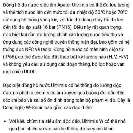
Đồng hồ đo nước siêu âm Apator Ultrimis có thể đo lưu lượng
và thể tích nước lên đến mức tối đa. nhiệt độ 50°C hoặc 70°C
sử dụng hệ thống vòng kín, với tốc độ dòng chảy tối đa lên
đến tối đa. áp suất 16 bar (PN16). Điều này rất quan trọng,
đặc biệt khi cần đo lường chính xác lượng nước tiêu thụ và
ứng dụng các công nghệ truyền thông hiện đại, bao gồm cả hệ
thống đọc NFC và radio. Đồng hồ nước có màn hình điện tử
(IP68); có thể được lắp đặt theo bất kỳ hướng nào (H, V, H/V)
và không yêu cầu sử dụng các đoạn thẳng, bộ lọc hoặc van
một chiều U0D0.
Đặc biệt đồng hồ nước Ultrimis có hệ thống đo lường độc
đáo: nó phát ra chùm siêu âm xuyên qua buồng đo, dẫn đến
các chỉ báo và sai số ổn định trong toàn bộ phạm vi đo. Đây là
Công nghệ W-Sonic bao gồm các đặc điểm:
Với kiểu chùm tia siêu âm độc đáo, Ultrimis W có thể nhỏ
gọn hơn nhiều so với các hệ thống đo siêu âm khác