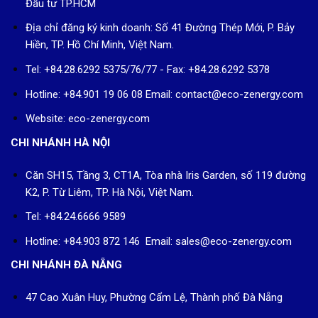
Đầu tư TP.HCM
Địa chỉ đăng ký kinh doanh: Số 41 Đường Thép Mới, P. Bảy
Hiền, TP. Hồ Chí Minh, Việt Nam.
Tel: +84.28.6292 5375/76/77 - Fax: +84.28.6292 5378
Hotline: +84.901 19 06 08
Email: contact@eco-zenergy.com
Website: eco-zenergy.com
CHI NHÁNH HÀ NỘI
Căn SH15, Tầng 3, CT1A, Tòa nhà Iris Garden, số 119 đường
K2, P. Từ Liêm, TP. Hà Nội, Việt Nam.
Tel: +84.24.6666 9589
Hotline: +84.903 872 146 Email: sales@eco-zenergy.com
CHI NHÁNH ĐÀ NẴNG
47 Cao Xuân Huy, Phường Cẩm Lệ, Thành phố Đà Nẵng