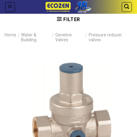
Skip
to
content
FILTER
Home
/
Water &
/
Genebre
/
Pressure reducer
Building
Valves
valves