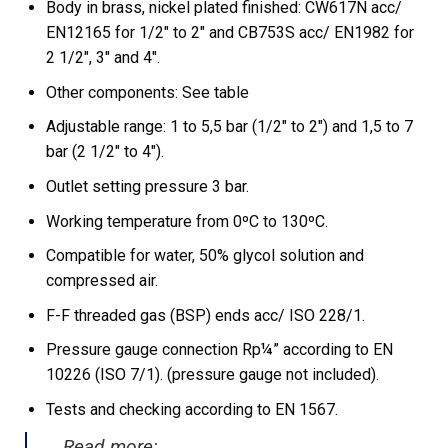
Body in brass, nickel plated finished: CW617N acc/
EN12165 for 1/2″ to 2″ and CB753S acc/ EN1982 for
2 1/2″, 3″ and 4″.
Other components: See table
Adjustable range: 1 to 5,5 bar (1/2″ to 2″) and 1,5 to 7
bar (2 1/2″ to 4″).
Outlet setting pressure 3 bar.
Working temperature from 0ºC to 130ºC.
Compatible for water, 50% glycol solution and
compressed air.
F-F threaded gas (BSP) ends acc/ ISO 228/1.
Pressure gauge connection Rp¼” according to EN
10226 (ISO 7/1). (pressure gauge not included).
Tests and checking according to EN 1567.
Read more: