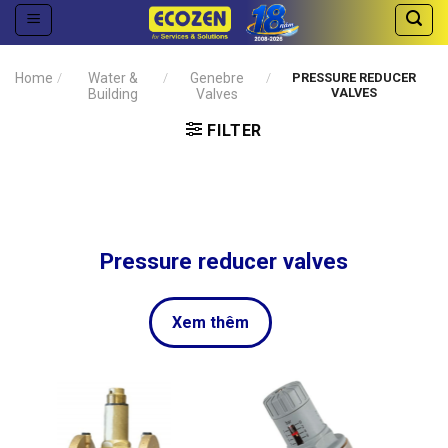
Skip
to
content
Home
/
Water &
/
Genebre
/
PRESSURE REDUCER
VALVES
Building
Valves
FILTER
Pressure reducer valves
Xem thêm