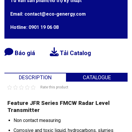
Tư vấn sản phẩm/hỗ trợ kỹ thuật
Email: contact@eco-genergy.com
Hotline: 0901 19 06 08
Báo giá
Tải Catalog
DESCRIPTION
CATALOGUE
Rate this product
Feature JFR Series FMCW Radar Level
Transmitter
Non contact measuring
Corrosive and toxic liquid, hydrocarbons, slurries