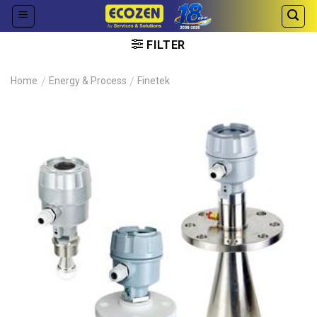
Skip
to
content
FILTER
Home
/
Energy & Process
/
Finetek