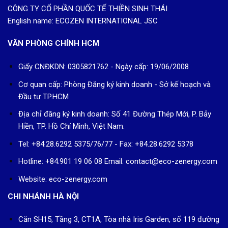
CÔNG TY CỔ PHẦN QUỐC TẾ THIỀN SINH THÁI
English name: ECOZEN INTERNATIONAL JSC
VĂN PHÒNG CHÍNH HCM
Giấy CNĐKDN: 0305821762 - Ngày cấp: 19/06/2008
Cơ quan cấp: Phòng Đăng ký kinh doanh - Sở kế hoạch và
Đầu tư TP.HCM
Địa chỉ đăng ký kinh doanh: Số 41 Đường Thép Mới, P. Bảy
Hiền, TP. Hồ Chí Minh, Việt Nam.
Tel: +84.28.6292 5375/76/77 - Fax: +84.28.6292 5378
Hotline: +84.901 19 06 08
Email: contact@eco-zenergy.com
Website: eco-zenergy.com
CHI NHÁNH HÀ NỘI
Căn SH15, Tầng 3, CT1A, Tòa nhà Iris Garden, số 119 đường