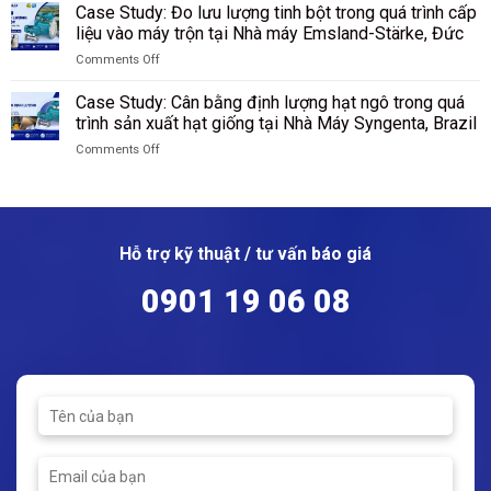
Case
tạo,
Case Study: Đo lưu lượng tinh bột trong quá trình cấp
tại
Study:
nguyên
liệu vào máy trộn tại Nhà máy Emsland-Stärke, Đức
Nhà
Thu
lý
máy
Comments Off
Hồi
hoạt
Wacker
on
Hơi
động
Chemie,
Case
Flash
Case Study: Cân bằng định lượng hạt ngô trong quá
của
Đức
Study:
–
trình sản xuất hạt giống tại Nhà Máy Syngenta, Brazil
van
Đo
Tiết
cầu
Comments Off
lưu
Kiệm
on
lượng
Hơn
Case
tinh
550
Study:
bột
Triệu
Cân
trong
Đồng
bằng
quá
Mỗi
Hỗ trợ kỹ thuật / tư vấn báo giá
định
trình
Năm
lượng
cấp
Cho
0901 19 06 08
hạt
liệu
Nhà
ngô
vào
Máy
trong
máy
Mì
quá
trộn
Ăn
trình
tại
Liền
sản
Nhà
xuất
máy
hạt
Emsland-
giống
Stärke,
tại
Đức
Nhà