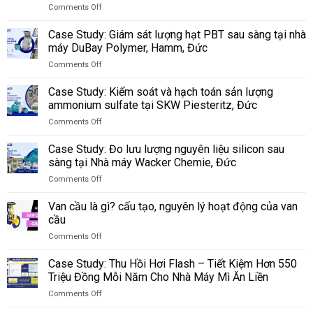
Comments Off
on
Case
Case Study: Giám sát lượng hạt PBT sau sàng tại nhà
Study:
máy DuBay Polymer, Hamm, Đức
Giám
Comments Off
sát
on
lưu
Case
lượng
Case Study: Kiểm soát và hạch toán sản lượng
Study:
bụi
ammonium sulfate tại SKW Piesteritz, Đức
Giám
than
Comments Off
sát
trong
on
lượng
quá
Case
hạt
Case Study: Đo lưu lượng nguyên liệu silicon sau
trình
Study:
PBT
sàng tại Nhà máy Wacker Chemie, Đức
khí
Kiểm
sau
hóa
Comments Off
soát
sàng
tại
on
và
tại
Tập
Case
hạch
Van cầu là gì? cấu tạo, nguyên lý hoạt động của van
nhà
đoàn
Study:
toán
cầu
máy
Công
Đo
sản
DuBay
nghiệp
Comments Off
lưu
lượng
Polymer,
Than
on
lượng
ammonium
Hamm,
Shenhua
Van
nguyên
Case Study: Thu Hồi Hơi Flash – Tiết Kiệm Hơn 550
sulfate
Đức
Ninh
cầu
liệu
Triệu Đồng Mỗi Năm Cho Nhà Máy Mì Ăn Liền
tại
Hạ,
là
silicon
SKW
Trung
Comments Off
gì?
sau
Piesteritz,
Quốc
on
cấu
sàng
Đức