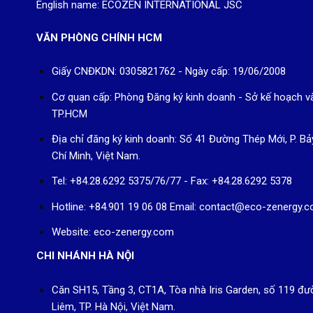
English name: ECOZEN INTERNATIONAL JSC
VĂN PHÒNG CHÍNH HCM
Giấy CNĐKDN: 0305821762 - Ngày cấp: 19/06/2008
Cơ quan cấp: Phòng Đăng ký kinh doanh - Sở kế hoạch v
TP.HCM
Địa chỉ đăng ký kinh doanh: Số 41 Đường Thép Mới, P. Bả
Chí Minh, Việt Nam.
Tel: +84.28.6292 5375/76/77 - Fax: +84.28.6292 5378
Hotline: +84.901 19 06 08
Email: contact@eco-zenergy.
Website: eco-zenergy.com
CHI NHÁNH HÀ NỘI
Căn SH15, Tầng 3, CT1A, Tòa nhà Iris Garden, số 119 đườ
Liêm, TP. Hà Nội, Việt Nam.