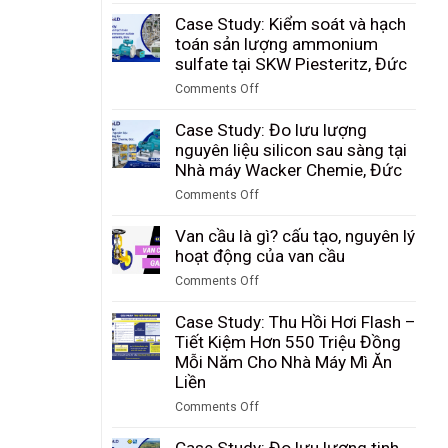
on
lượng
Case
Case Study: Kiểm soát và hạch
bụi
Study:
toán sản lượng ammonium
than
Giám
sulfate tại SKW Piesteritz, Đức
trong
sát
quá
Comments Off
lượng
trình
on
hạt
khí
Case
Case Study: Đo lưu lượng
PBT
hóa
Study:
nguyên liệu silicon sau sàng tại
sau
tại
Kiểm
Nhà máy Wacker Chemie, Đức
sàng
Tập
soát
tại
Comments Off
đoàn
và
nhà
on
Công
hạch
máy
Case
Van cầu là gì? cấu tạo, nguyên lý
nghiệp
toán
DuBay
Study:
hoạt động của van cầu
Than
sản
Polymer,
Đo
Shenhua
lượng
Comments Off
Hamm,
lưu
Ninh
ammonium
on
Đức
lượng
Hạ,
sulfate
Van
Case Study: Thu Hồi Hơi Flash –
nguyên
Trung
tại
cầu
Tiết Kiệm Hơn 550 Triệu Đồng
liệu
Quốc
SKW
là
Mỗi Năm Cho Nhà Máy Mì Ăn
silicon
Piesteritz,
gì?
Liền
sau
Đức
cấu
sàng
Comments Off
tạo,
tại
on
nguyên
Nhà
Case
Case Study: Đo lưu lượng tinh