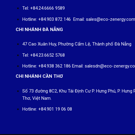
Tel: +84.24.6666 9589
Hotline: +84.903 872 146 Email: sales@eco-zenergy.co
CHI NHÁNH ĐÀ NẴNG
47 Cao Xuân Huy, Phường Cẩm Lệ, Thành phố Đà Nẵng
Tel: +84.23.6652 5768
Hotline: +84.938 362 186 Email: salesdn@eco-zenergy.c
CHI NHÁNH CẦN THƠ
Số 73 đường 8C2, Khu Tái Định Cư P. Hưng Phú, P. Hưng 
Thơ, Việt Nam.
Hotline: +84.901 19 06 08