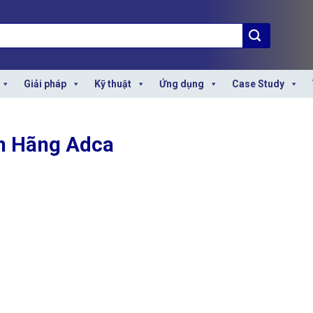
Giải pháp
Kỹ thuật
Ứng dụng
Case Study
h Hãng Adca