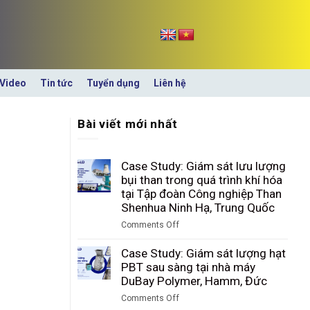
Video
Tin tức
Tuyển dụng
Liên hệ
Bài viết mới nhất
Case Study: Giám sát lưu lượng
bụi than trong quá trình khí hóa
tại Tập đoàn Công nghiệp Than
Shenhua Ninh Hạ, Trung Quốc
Comments Off
on
Case
Case Study: Giám sát lượng hạt
Study:
PBT sau sàng tại nhà máy
Giám
DuBay Polymer, Hamm, Đức
sát
Comments Off
lưu