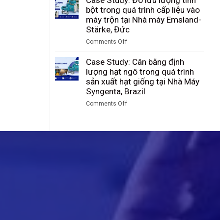
lý
máy
Study:
bột trong quá trình cấp liệu vào
hoạt
Wacker
Thu
máy trộn tại Nhà máy Emsland-
động
Chemie,
Hồi
Stärke, Đức
của
Đức
Hơi
van
Comments Off
Flash
cầu
on
–
Case
Case Study: Cân bằng định
Tiết
Study:
lượng hạt ngô trong quá trình
Kiệm
Đo
sản xuất hạt giống tại Nhà Máy
Hơn
lưu
Syngenta, Brazil
550
lượng
Triệu
Comments Off
tinh
Đồng
on
bột
Mỗi
Case
trong
Năm
Study:
quá
Cho
Cân
trình
Nhà
bằng
cấp
Máy
định
liệu
Mì
lượng
vào
Ăn
hạt
máy
Liền
ngô
trộn
trong
tại
quá
Nhà
trình
máy