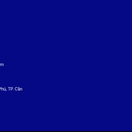
m
om
Phú, TP. Cần