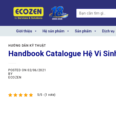
Skip
to
Search
content
for:
Giới thiệu
Hệ sản phẩm
Sản phẩm
Dịch vụ
HƯỚNG DẪN KỸ THUẬT
Handbook Catalogue Hệ Vi Sin
POSTED ON
02/06/2021
BY
ECOZEN
5/5 - (1 vote)