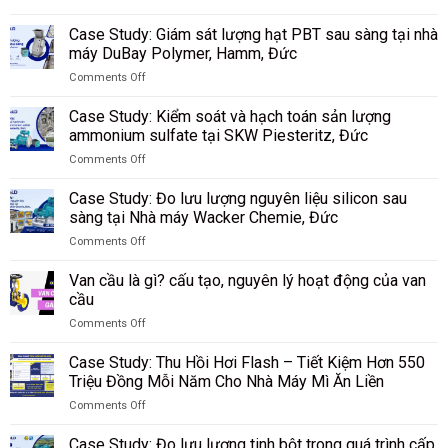
on
vận
Case
chuyển
Case Study: Giám sát lượng hạt PBT sau sàng tại nhà
Study:
thuốc
máy DuBay Polymer, Hamm, Đức
Giám
lá
Comments Off
sát
và
on
lưu
các
Case
lượng
Case Study: Kiểm soát và hạch toán sản lượng
vật
Study:
bụi
liệu
ammonium sulfate tại SKW Piesteritz, Đức
Giám
than
rời
Comments Off
sát
trong
tại
on
lượng
quá
nhà
Case
hạt
Case Study: Đo lưu lượng nguyên liệu silicon sau
trình
máy
Study:
PBT
sàng tại Nhà máy Wacker Chemie, Đức
khí
Riedel
Kiểm
sau
hóa
Filtertechnik,
Comments Off
soát
sàng
tại
Đức
on
và
tại
Tập
Case
hạch
Van cầu là gì? cấu tạo, nguyên lý hoạt động của van
nhà
đoàn
Study:
toán
cầu
máy
Công
Đo
sản
DuBay
nghiệp
Comments Off
lưu
lượng
Polymer,
Than
on
lượng
ammonium
Hamm,
Shenhua
Van
nguyên
Case Study: Thu Hồi Hơi Flash – Tiết Kiệm Hơn 550
sulfate
Đức
Ninh
cầu
liệu
Triệu Đồng Mỗi Năm Cho Nhà Máy Mì Ăn Liền
tại
Hạ,
là
silicon
SKW
Trung
Comments Off
gì?
sau
Piesteritz,
Quốc
on
cấu
sàng
Đức
Case
tạo,
Case Study: Đo lưu lượng tinh bột trong quá trình cấp
tại