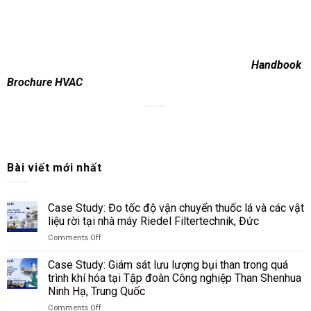
Handbook
Brochure HVAC
Bài viết mới nhất
Case Study: Đo tốc độ vận chuyển thuốc lá và các vật
liệu rời tại nhà máy Riedel Filtertechnik, Đức
Comments Off
on
Case
Case Study: Giám sát lưu lượng bụi than trong quá
Study:
trình khí hóa tại Tập đoàn Công nghiệp Than Shenhua
Đo
Ninh Hạ, Trung Quốc
tốc
độ
Comments Off