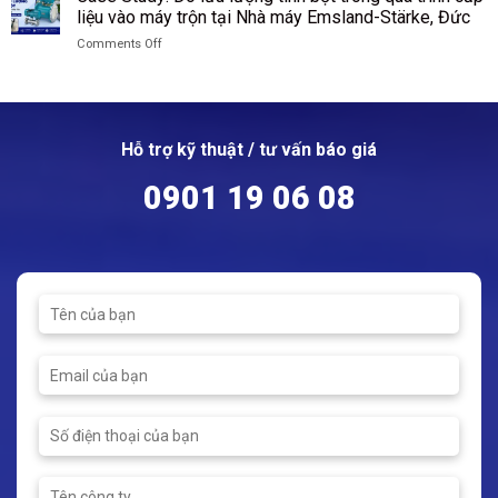
Study:
nguyên
liệu vào máy trộn tại Nhà máy Emsland-Stärke, Đức
Nhà
Thu
lý
máy
Comments Off
Hồi
hoạt
Wacker
on
Hơi
động
Chemie,
Case
Flash
của
Đức
Study:
–
van
Đo
Tiết
cầu
lưu
Kiệm
Hỗ trợ kỹ thuật / tư vấn báo giá
lượng
Hơn
tinh
550
0901 19 06 08
bột
Triệu
trong
Đồng
quá
Mỗi
trình
Năm
cấp
Cho
liệu
Nhà
vào
Máy
máy
Mì
trộn
Ăn
tại
Liền
Nhà
máy
Emsland-
Stärke,
Đức