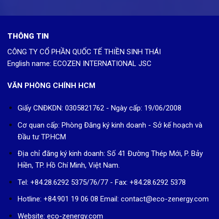
THÔNG TIN
CÔNG TY CỔ PHẦN QUỐC TẾ THIỀN SINH THÁI
English name: ECOZEN INTERNATIONAL JSC
VĂN PHÒNG CHÍNH HCM
Giấy CNĐKDN: 0305821762 - Ngày cấp: 19/06/2008
Cơ quan cấp: Phòng Đăng ký kinh doanh - Sở kế hoạch và
Đầu tư TP.HCM
Địa chỉ đăng ký kinh doanh: Số 41 Đường Thép Mới, P. Bảy
Hiền, TP. Hồ Chí Minh, Việt Nam.
Tel: +84.28.6292 5375/76/77 - Fax: +84.28.6292 5378
Hotline: +84.901 19 06 08
Email: contact@eco-zenergy.com
Website: eco-zenergy.com