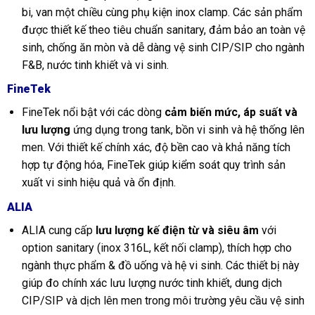
bi, van một chiều cùng phụ kiện inox clamp. Các sản phẩm
được thiết kế theo tiêu chuẩn sanitary, đảm bảo an toàn vệ
sinh, chống ăn mòn và dễ dàng vệ sinh CIP/SIP cho ngành
F&B, nước tinh khiết và vi sinh.
FineTek
FineTek nổi bật với các dòng
cảm biến mức, áp suất và
lưu lượng
ứng dụng trong tank, bồn vi sinh và hệ thống lên
men. Với thiết kế chính xác, độ bền cao và khả năng tích
hợp tự động hóa, FineTek giúp kiểm soát quy trình sản
xuất vi sinh hiệu quả và ổn định.
ALIA
ALIA cung cấp
lưu lượng kế điện từ và siêu âm
với
option sanitary (inox 316L, kết nối clamp), thích hợp cho
ngành thực phẩm & đồ uống và hệ vi sinh. Các thiết bị này
giúp đo chính xác lưu lượng nước tinh khiết, dung dịch
CIP/SIP và dịch lên men trong môi trường yêu cầu vệ sinh