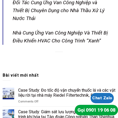
Đối Tác Cung Ứng Van Công Nghiệp và
Thiết Bị Chuyên Dụng cho Nhà Thầu Xử Lý
Nước Thải
Nhà Cung Ứng Van Công Nghiệp Và Thiết Bị
Điều Khiển HVAC Cho Công Trình “Xanh”
Bài viết mới nhất
Case Study: Đo tốc độ vận chuyển thuốc lá và các vật
liệu rời tại nhà máy Riedel Filtertechnik, Đức
Chat Zalo
Comments Off
on
Gọi 0901 19 06 08
Case
Case Study: Giám sát lưu lượng bụi than trong quá
Study:
trình khí hóa tại Tập đoàn Công nghiệp Than Shenhua