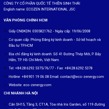
CÔNG TY CỔ PHẦN QUỐC TẾ THIỀN SINH THÁI
English name: ECOZEN INTERNATIONAL JSC
VĂN PHÒNG CHÍNH HCM
Giấy CNĐKDN: 0305821762 - Ngày cấp: 19/06/2008
Cơ quan cấp: Phòng Đăng ký kinh doanh - Sở kế hoạch và
Đầu tư TP.HCM
Địa chỉ đăng ký kinh doanh: Số 41 Đường Thép Mới, P. Bảy
Hiền, TP. Hồ Chí Minh, Việt Nam.
Tel: +84.28.6292 5375/76/77 - Fax: +84.28.6292 5378
Hotline: +84.901 19 06 08
Email: contact@eco-zenergy.com
Website: eco-zenergy.com
CHI NHÁNH HÀ NỘI
Căn SH15, Tầng 3, CT1A, Tòa nhà Iris Garden, số 119 đường