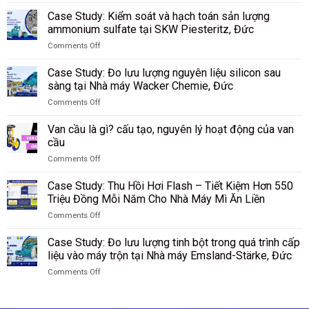
on
lưu
các
Case
lượng
Case Study: Kiểm soát và hạch toán sản lượng
vật
Study:
bụi
liệu
ammonium sulfate tại SKW Piesteritz, Đức
Giám
than
rời
Comments Off
sát
trong
tại
on
lượng
quá
nhà
Case
hạt
Case Study: Đo lưu lượng nguyên liệu silicon sau
trình
máy
Study:
PBT
sàng tại Nhà máy Wacker Chemie, Đức
khí
Riedel
Kiểm
sau
hóa
Filtertechnik,
Comments Off
soát
sàng
tại
Đức
on
và
tại
Tập
Case
hạch
Van cầu là gì? cấu tạo, nguyên lý hoạt động của van
nhà
đoàn
Study:
toán
cầu
máy
Công
Đo
sản
DuBay
nghiệp
Comments Off
lưu
lượng
Polymer,
Than
on
lượng
ammonium
Hamm,
Shenhua
Van
nguyên
Case Study: Thu Hồi Hơi Flash – Tiết Kiệm Hơn 550
sulfate
Đức
Ninh
cầu
liệu
Triệu Đồng Mỗi Năm Cho Nhà Máy Mì Ăn Liền
tại
Hạ,
là
silicon
SKW
Trung
Comments Off
gì?
sau
Piesteritz,
Quốc
on
cấu
sàng
Đức
Case
tạo,
Case Study: Đo lưu lượng tinh bột trong quá trình cấp
tại
Study:
nguyên
liệu vào máy trộn tại Nhà máy Emsland-Stärke, Đức
Nhà
Thu
lý
máy
Comments Off
Hồi
hoạt
Wacker
on
Hơi
động
Chemie,
Case
Flash
của
Đức
Study:
–