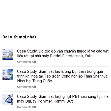
Bài viết mới nhất
Case Study: Đo tốc độ vận chuyển thuốc lá và các vật
liệu rời tại nhà máy Riedel Filtertechnik, Đức
Comments Off
on
Case
Case Study: Giám sát lưu lượng bụi than trong quá
Study:
trình khí hóa tại Tập đoàn Công nghiệp Than Shenhua
Đo
Ninh Hạ, Trung Quốc
tốc
độ
Comments Off
on
vận
Case
chuyển
Case Study: Giám sát lượng hạt PBT sau sàng tại nhà
Study:
thuốc
máy DuBay Polymer, Hamm, Đức
Giám
lá
Comments Off
sát
và