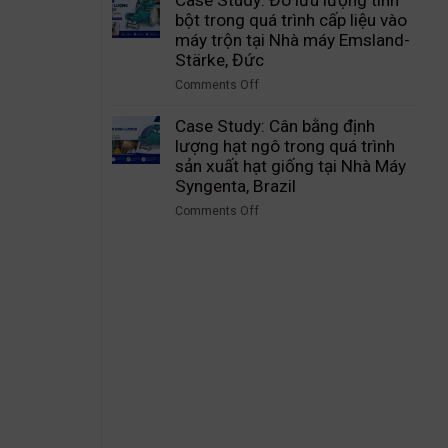
lý
máy
Study:
bột trong quá trình cấp liệu vào
hoạt
Wacker
Thu
máy trộn tại Nhà máy Emsland-
động
Chemie,
Hồi
Stärke, Đức
của
Đức
Hơi
van
Comments Off
Flash
cầu
on
–
Case
Case Study: Cân bằng định
Tiết
Study:
lượng hạt ngô trong quá trình
Kiệm
Đo
sản xuất hạt giống tại Nhà Máy
Hơn
lưu
Syngenta, Brazil
550
lượng
Triệu
Comments Off
tinh
Đồng
on
bột
Mỗi
Case
trong
Năm
Study:
quá
Cho
Cân
trình
Nhà
bằng
cấp
Máy
định
liệu
Mì
lượng
vào
Ăn
hạt
máy
Liền
ngô
trộn
trong
tại
quá
Nhà
trình
máy