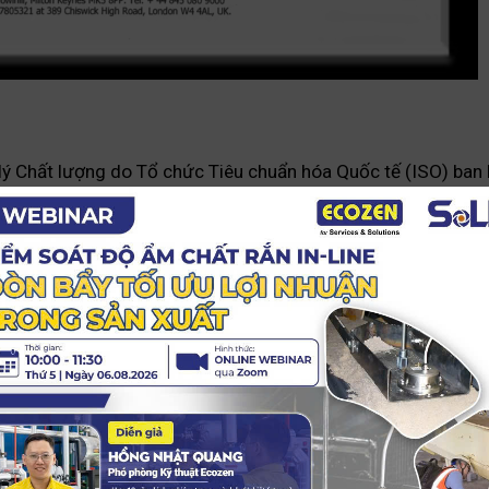
lý Chất lượng do Tổ chức Tiêu chuẩn hóa Quốc tế (ISO) ban
p dụng và được chứng nhận theo ISO 9001:2015 đối với một d
ng sản phẩm, dịch vụ và có khả năng cung cấp một cách ổn đ
O 9001:2015