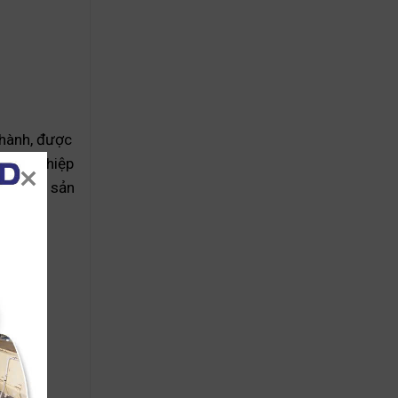
 hành, được
oanh nghiệp
ịnh các sản