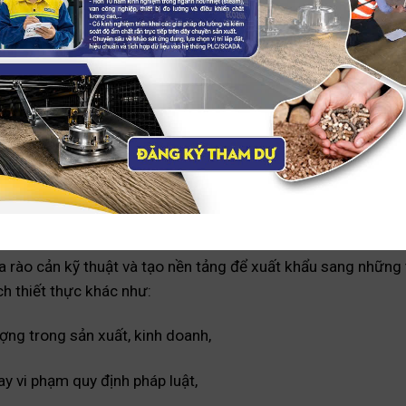
mang lại sự cam kết về một hệ thống quản lý chất lượng vữ
ụ ổn định, đáp ứng các yêu cầu khắt khe của thị trường và 
ng cơ hội tham gia vào chuỗi cung ứng toàn cầu mà còn g
ua rào cản kỹ thuật và tạo nền tảng để xuất khẩu sang những 
ích thiết thực khác như:
ợng trong sản xuất, kinh doanh,
ay vi phạm quy định pháp luật,