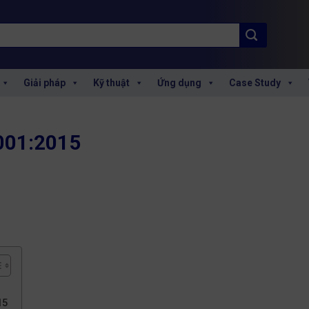
Giải pháp
Kỹ thuật
Ứng dụng
Case Study
001:2015
15