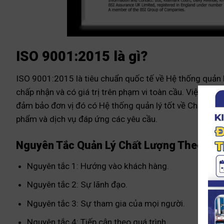
ISO 9001:2015 là gì?
ISO 9001:2015 là tiêu chuẩn quốc tế về Hệ thống quản 
chấp nhận và có giá trị trên phạm vi toàn cầu. Việc á
đảm bảo đơn vị đó có Hệ thống quản lý tốt về Chất lượ
phẩm và dịch vụ đáp ứng các yêu cầu.
Nguyên Tắc Quản Lý Chất Lượng Theo IS
Nguyên tắc 1: Hướng vào khách hàng.
Nguyên tắc 2: Sự lãnh đạo.
Nguyên tắc 3: Sự tham gia của mọi người.
Nguyên tắc 4: Tiếp cận theo quá trình.