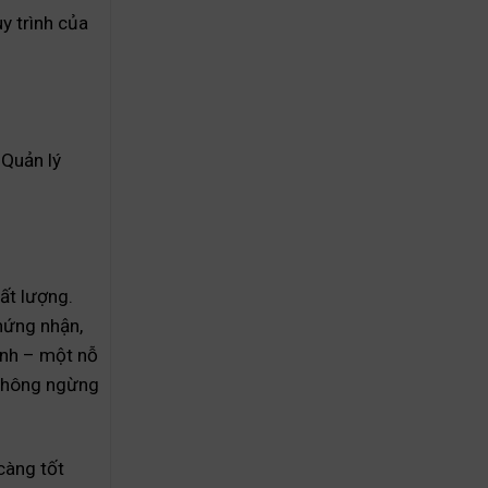
y trình của
 Quản lý
ất lượng.
hứng nhận,
rình – một nỗ
 không ngừng
càng tốt