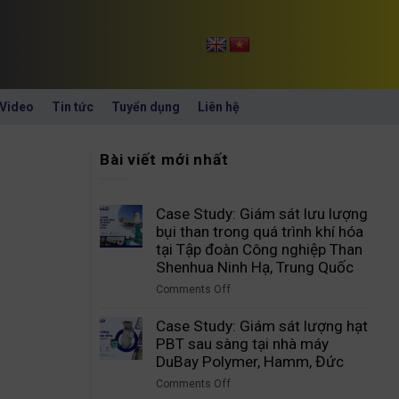
Video
Tin tức
Tuyển dụng
Liên hệ
Bài viết mới nhất
Case Study: Giám sát lưu lượng
bụi than trong quá trình khí hóa
tại Tập đoàn Công nghiệp Than
Shenhua Ninh Hạ, Trung Quốc
Comments Off
on
Case
Case Study: Giám sát lượng hạt
Study:
PBT sau sàng tại nhà máy
Giám
DuBay Polymer, Hamm, Đức
sát
Comments Off
lưu