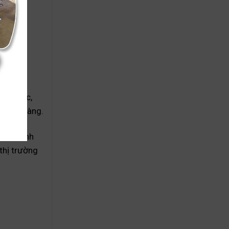
ng chắc,
khách hàng.
iúp doanh
thị trường