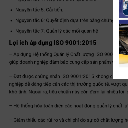
Nguyên tắc 5: Cải tiến.
Nguyên tắc 6: Quyết định dựa trên bằng chứng.
Nguyên tắc 7: Quản lý các mối quan hệ
Lợi ích áp dụng ISO 9001:2015
– Áp dụng Hệ thống Quản lý Chất lượng ISO 9001:2015 
giúp doanh nghiệp đảm bảo cung cấp sản phẩm và dịch v
– Đạt được chứng nhận ISO 9001:2015 không chỉ mở rộ
nghiệp dễ dàng tiếp cận các thị trường quốc tế, vượt q
khó tính. Ngoài ra, tiêu chuẩn này còn đem lại nhiều lợi 
– Hệ thống hóa toàn diện các hoạt động quản lý chất lư
– Giảm thiểu các rủi ro và chi phí do sự cố chất lượng h