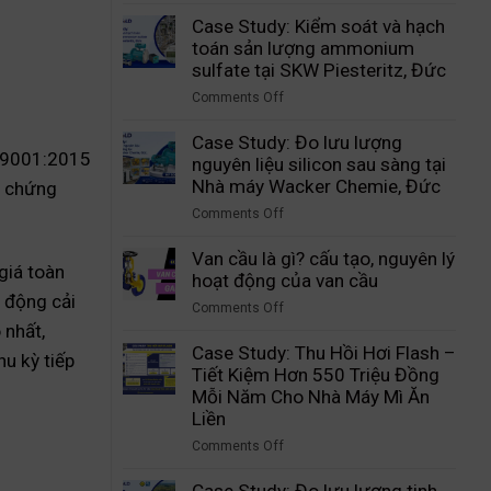
on
lượng
Case
Case Study: Kiểm soát và hạch
bụi
Study:
toán sản lượng ammonium
than
Giám
sulfate tại SKW Piesteritz, Đức
trong
sát
quá
Comments Off
lượng
trình
on
hạt
khí
Case
Case Study: Đo lưu lượng
PBT
O 9001:2015
hóa
Study:
nguyên liệu silicon sau sàng tại
sau
tại
Kiểm
Nhà máy Wacker Chemie, Đức
t chứng
sàng
Tập
soát
tại
Comments Off
đoàn
và
nhà
on
Công
hạch
máy
Case
Van cầu là gì? cấu tạo, nguyên lý
nghiệp
toán
giá toàn
DuBay
Study:
hoạt động của van cầu
Than
sản
Polymer,
Đo
t động cải
Shenhua
lượng
Comments Off
Hamm,
lưu
Ninh
ammonium
on
 nhất,
Đức
lượng
Hạ,
sulfate
Van
Case Study: Thu Hồi Hơi Flash –
u kỳ tiếp
nguyên
Trung
tại
cầu
Tiết Kiệm Hơn 550 Triệu Đồng
liệu
Quốc
SKW
là
Mỗi Năm Cho Nhà Máy Mì Ăn
silicon
Piesteritz,
gì?
Liền
sau
Đức
cấu
sàng
Comments Off
tạo,
tại
on
nguyên
Nhà
Case
Case Study: Đo lưu lượng tinh