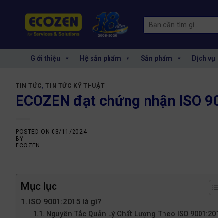
Skip
to
Search
content
for:
Giới thiệu
Hệ sản phẩm
Sản phẩm
Dịch vụ
TIN TỨC
,
TIN TỨC KỸ THUẬT
ECOZEN đạt chứng nhận ISO 9
POSTED ON
03/11/2024
BY
ECOZEN
Mục lục
ISO 9001:2015 là gì?
Nguyên Tắc Quản Lý Chất Lượng Theo ISO 9001:20