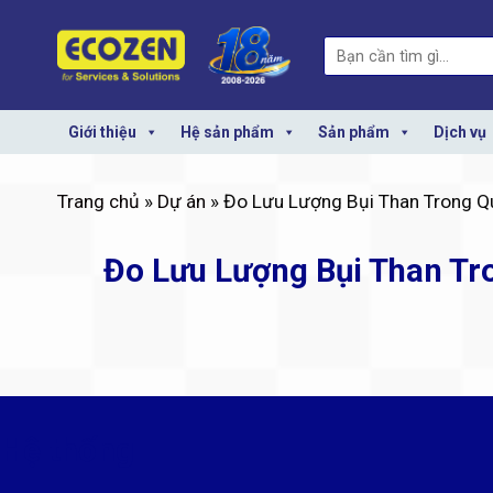
Skip
to
Search
content
for:
Giới thiệu
Hệ sản phẩm
Sản phẩm
Dịch vụ
Trang chủ
»
Dự án
» Đo Lưu Lượng Bụi Than Trong Qu
Đo Lưu Lượng Bụi Than Tr
Hệ thống