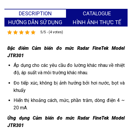
DESCRIPTION
CATALOGUE
HƯỚNG DẪN SỬ DỤNG
HÌNH ẢNH THỰC TẾ
5/5 - (4 votes)
Đặc điểm Cảm biến đo mức Radar FineTek Model
JTR301
Áp dụng cho các yêu cầu đo lường khác nhau về nhiệt
độ, áp suất và môi trường khác nhau.
Đo tiếp xúc, không bị ảnh hưởng bởi hơi nước, bọt và
khuấy
Hiển thị khoảng cách, mức, phần trăm, dòng điện 4 ~
20 mA.
Ứng dụng Cảm biến đo mức Radar FineTek Model
JTR301