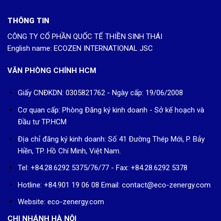
THÔNG TIN
CÔNG TY CỔ PHẦN QUỐC TẾ THIỀN SINH THÁI
English name: ECOZEN INTERNATIONAL JSC
VĂN PHÒNG CHÍNH HCM
Giấy CNĐKDN: 0305821762 - Ngày cấp: 19/06/2008
Cơ quan cấp: Phòng Đăng ký kinh doanh - Sở kế hoạch và
Đầu tư TP.HCM
Địa chỉ đăng ký kinh doanh: Số 41 Đường Thép Mới, P. Bảy
Hiền, TP. Hồ Chí Minh, Việt Nam.
Tel: +84.28.6292 5375/76/77 - Fax: +84.28.6292 5378
Hotline: +84.901 19 06 08
Email: contact@eco-zenergy.com
Website: eco-zenergy.com
CHI NHÁNH HÀ NỘI