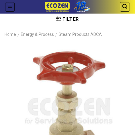
Skip
to
content
FILTER
Home
/
Energy & Process
/
Steam Products ADCA