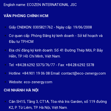
Giấy CNĐKDN: 0305821762 - Ngày cấp: 19/06/2008
Cơ quan cấp: Phòng Đăng ký kinh doanh - Sở kế hoạch và
Đầu tư TP.HCM
Địa chỉ đăng ký kinh doanh: Số 41 Đường Thép Mới, P. Bảy
Hiền, TP. Hồ Chí Minh, Việt Nam.
Tel: +84.28.6292 5375/76/77 - Fax: +84.28.6292 5378
Hotline: +84.901 19 06 08
Email: contact@eco-zenergy.com
Website: eco-zenergy.com
CHI NHÁNH HÀ NỘI
Căn SH15, Tầng 3, CT1A, Tòa nhà Iris Garden, số 119 đường
K2, P. Từ Liêm, TP. Hà Nội, Việt Nam.
Tel: +84.24.6666 9589
Hotline: +84.903 872 146 Email: sales@eco-zenergy.com
CHI NHÁNH ĐÀ NẴNG