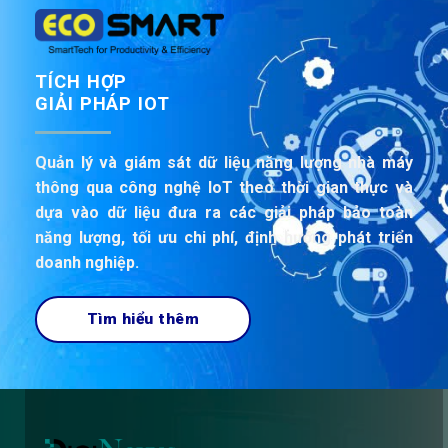
GIẢI PHÁP IOT
Quản lý và giám sát dữ liệu năng lượng nhà máy
thông qua công nghệ IoT theo thời gian thực và
dựa vào dữ liệu đưa ra các giải pháp bảo toàn
năng lượng, tối ưu chi phí, định hướng phát triển
doanh nghiệp.
Tìm hiểu thêm
KHÓA NÂNG CAO KỸ NĂNG THỰC TIỄN
VỀ CÔNG NGHỆ 4.0