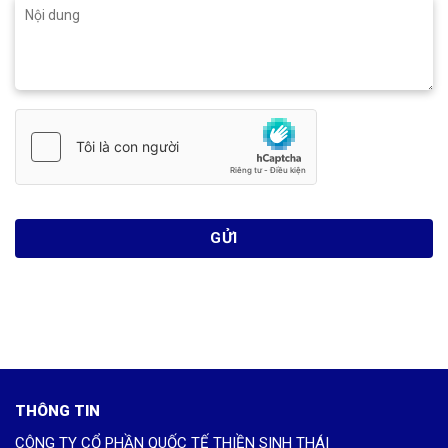
THÔNG TIN
CÔNG TY CỔ PHẦN QUỐC TẾ THIỀN SINH THÁI
English name: ECOZEN INTERNATIONAL JSC
VĂN PHÒNG CHÍNH HCM