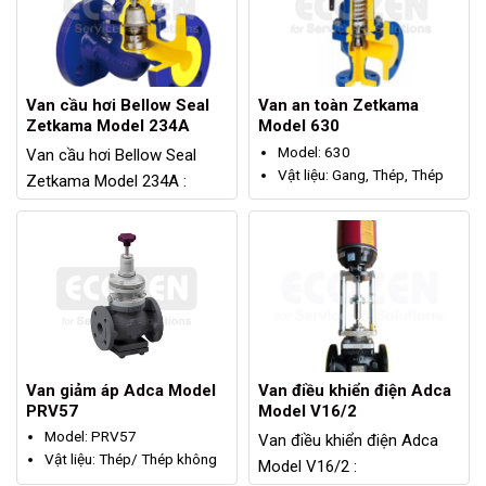
Van cầu hơi Bellow Seal
Van an toàn Zetkama
Zetkama Model 234A
Model 630
Model: 630
Van cầu hơi Bellow Seal
Vật liệu: Gang, Thép, Thép
Zetkama Model 234A :
đúc chống axit
Model: 234A
Kích thước: DN20 – DN400
Vật liệu: Gang xám
Kết nối: Bích
Kích thước: DN15 – DN250
Áp suất làm việc: PN16,
Kết nối: Mặt bích
PN40, PN63, PN100
Áp suất tối đa: 16bar
Nhiệt độ tối đa: 400°C
Nhiệt độ tối đa: 300°C
Van giảm áp Adca Model
Van điều khiển điện Adca
PRV57
Model V16/2
Model: PRV57
Van điều khiển điện Adca
Vật liệu: Thép/ Thép không
Model V16/2 :
gỉ
Model: V16/2
Size: DN15 - DN100
Chất liệu: Thép/ Thép
Kết nối: Bích
Carbon/ Thép không gỉ
Áp suất tối đa: PN40
Kích thước: DN15 – DN150
Nhiệt độ hoạt động tối đa:
Kết nối: Bích/ Ren (Khi có