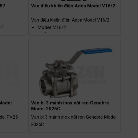
V57
Van điều khiển điện Adca Model V16/2
Van điều khiển điện Adca Model V16/2 :
gỉ
Model: V16/2
Chất liệu: Thép/ Thép Carbon/ Thép
không gỉ
Kích thước: DN15 – DN150
250°C
Kết nối: Bích/ Ren (Khi có yêu cầu)
Áp suất hoạt động tối đa: 40bar/
100bar (Khi có yêu cầu)
Nhiệt độ hoạt động tối đa: 400ºC
 Model
Van bi 3 mảnh inox nối ren Genebre
Model 2025C
odel PV25
Van bi 3 mảnh inox nối ren Genebre Model
2025C :
Model: 2025C