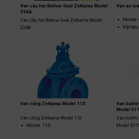
Van cầu hơi Bellow Seal Zetkama Model
Van an to
234A
Model:
Van cầu hơi Bellow Seal Zetkama Model
Vật liệ
234A :
axit
Model: 234A
Kích t
Vật liệu: Gang xám
Kết nối:
Kích thước: DN15 – DN250
Áp suất
Kết nối: Mặt bích
PN100
Áp suất tối đa: 16bar
Nhiệt đ
Nhiệt độ tối đa: 300°C
Van cổng Zetkama Model 110
Van bướm 
Model 51
Van cổng Zetkama Model 110 :
Van bướm đ
Model: 110
Model 5111
Chất liệu: Gang
Model: