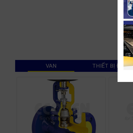
VAN
THIẾT BỊ ĐO L