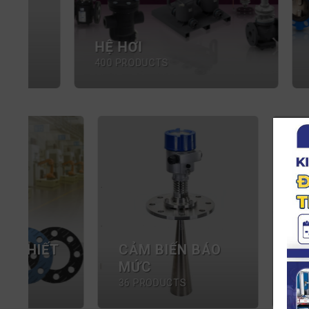
HỆ HƠI
HỆ 
400 PRODUCTS
157 P
BÚA RUNG KHÍ
VAN CÔNG
NÉN
NGHIỆP
6 PRODUCTS
341 PRODUCTS