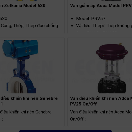
àn Zetkama Model 630
Van giảm áp Adca Model PR
 630
Model: PRV57
u: Gang, Thép, Thép đúc chống
Vật liệu: Thép/ Thép không 
Size: DN15 - DN100
hước: DN20 – DN400
Kết nối: Bích
 Bích
Áp suất tối đa: PN40
 làm việc: PN16, PN40, PN63,
Nhiệt độ hoạt động tối đa: 
Áp suất giảm: 0,07 – 17bar
ộ tối đa: 400°C
điều khiển khí nén Genebre
Van điều khiển khí nén Adca
11
PV25 On/Off
iều khiển khí nén Genebre
Van điều khiển khí nén Adca M
 :
On/Off :
 5111
Model: PV25 On/Off