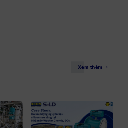
 gỉ
Vật liệu thép không gỉ CF8M (316)
Size: 1/4" - 4"
Kết nối: ren
6bar
Nhiệt độ hoạt động: -25 ~ 180ºC
300ºC
Áp suất tối đa: 63bar
Xuất xứ: Genebre - Tây Ban Nha
Xem thêm