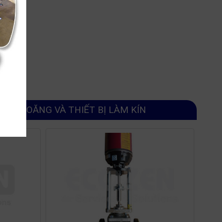
GIOĂNG VÀ THIẾT BỊ LÀM KÍN