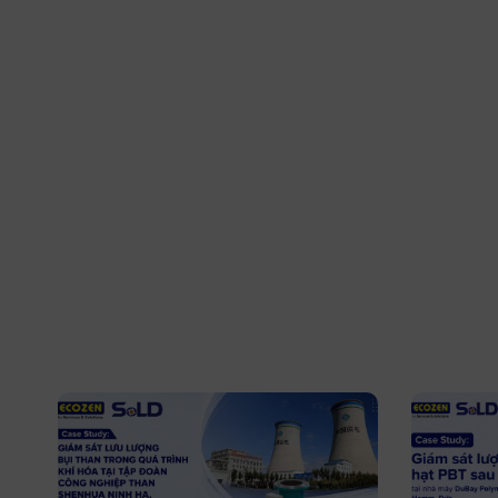
Kích thước: DN40 - DN300
Vật liệ
Kết nối: Bích
Kích t
Áp suất hoạt động tối đa: 16bar
Kết nối
Nhiệt độ hoạt động tối đa: 150°C
Khí nén
Áp suất
Nhiệt đ