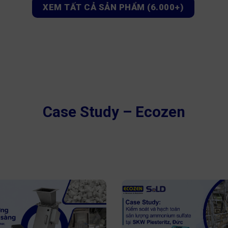
u: Gang dẻo
Chất liệu: Gang/ Thép không
XEM TẤT CẢ SẢN PHẨM (6.000+)
hước: DN50 – DN200
Kích thước: DN15 - DN100
: Wafer
Kết nối: Bích
 đầu vào: 2 – 8bar
Áp suất hoạt động tối đa: 1
 tối đa: 10 bar
Nhiệt độ hoạt động tối đa: 
ộ hoạt động: -25 ~ 180°C
Case Study – Ecozen