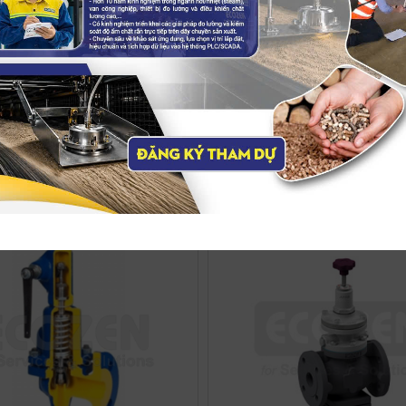
Sản phẩm nổi bật
ƯỜNG - BÁO MỨC
TÚI BẢO ÔN