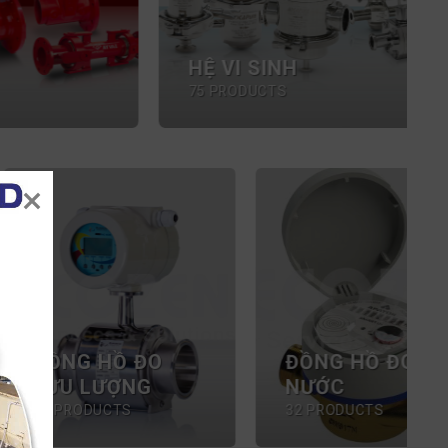
HỆ VI SINH
75 PRODUCTS
G HỒ ĐO
C
TÚI BẢO ÔN
ODUCTS
34 PRODUCTS