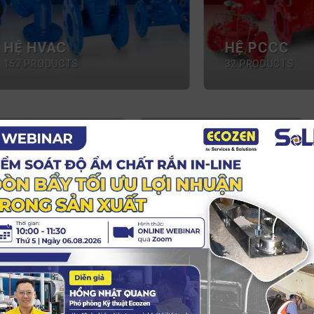
HVAC
HỆ PCCC
RODUCTS
32 PRODUCTS
ĐỒNG HỒ ĐO
ĐỒN
LƯU LƯỢNG
NƯỚ
33 PRODUCTS
32 PR