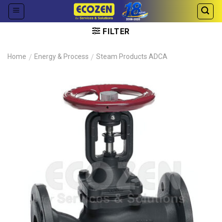
Skip
to
content
FILTER
Home
/
Energy & Process
/
Steam Products ADCA