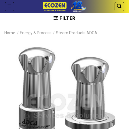
Skip
to
content
FILTER
Home
/
Energy & Process
/
Steam Products ADCA