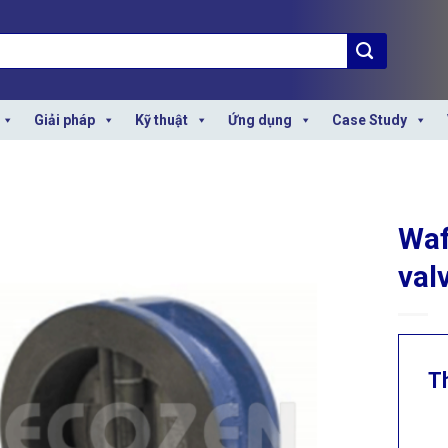
Giải pháp
Kỹ thuật
Ứng dụng
Case Study
Waf
val
T