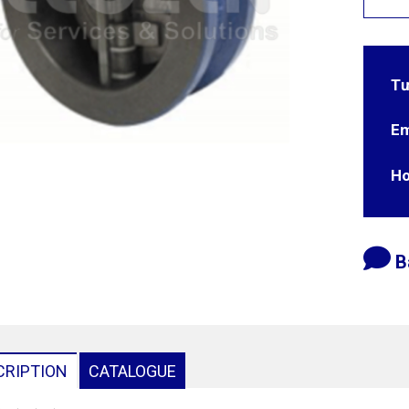
Tư
Em
Ho
B
CRIPTION
CATALOGUE