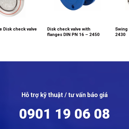
e Disk check valve
Disk check valve with
Swing 
flanges DIN PN 16 – 2450
2430
Hỗ trợ kỹ thuật / tư vấn báo giá
0901 19 06 08