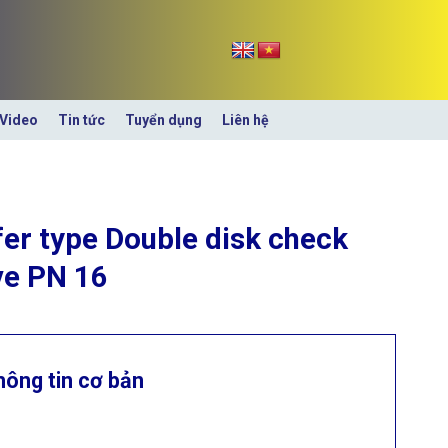
Video
Tin tức
Tuyển dụng
Liên hệ
er type Double disk check
ve PN 16
hông tin cơ bản