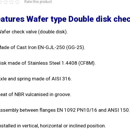
Rate this product
atures Wafer type Double disk che
Wafer check valve (double disk).
Made of Cast Iron EN-GJL-250 (GG-25).
Disk made of Stainless Steel 1.4408 (CF8M).
Axle and spring made of AISI 316.
Seat of NBR vulcanised in groove.
Assembly between flanges EN 1092 PN10/16 and ANSI 150.
nstalled in vertical, horizontal or inclined position.