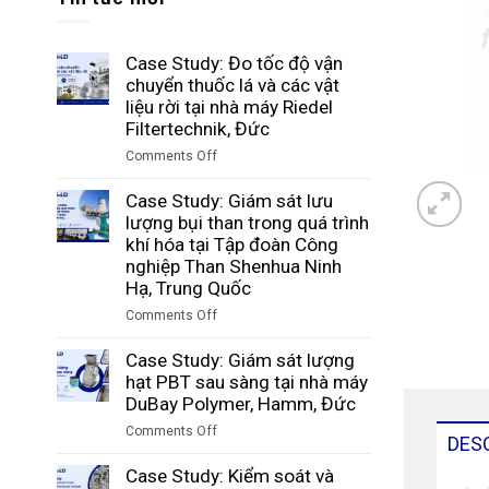
Case Study: Đo tốc độ vận
chuyển thuốc lá và các vật
liệu rời tại nhà máy Riedel
Filtertechnik, Đức
Comments Off
on
Case
Case Study: Giám sát lưu
Study:
lượng bụi than trong quá trình
Đo
khí hóa tại Tập đoàn Công
tốc
nghiệp Than Shenhua Ninh
độ
Hạ, Trung Quốc
vận
Comments Off
chuyển
on
thuốc
Case
Case Study: Giám sát lượng
lá
Study:
hạt PBT sau sàng tại nhà máy
và
Giám
DuBay Polymer, Hamm, Đức
các
sát
vật
Comments Off
lưu
DES
liệu
on
lượng
rời
Case
Case Study: Kiểm soát và
bụi
tại