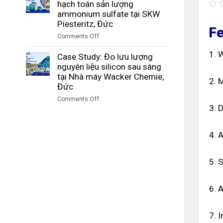
Study:
hạch toán sản lượng
than
nhà
Giám
ammonium sulfate tại SKW
trong
máy
sát
Piesteritz, Đức
quá
Riedel
Fe
lượng
trình
Comments Off
Filtertechnik,
hạt
khí
on
Đức
PBT
hóa
1. 
Case
Case Study: Đo lưu lượng
sau
tại
Study:
nguyên liệu silicon sau sàng
sàng
Tập
Kiểm
tại Nhà máy Wacker Chemie,
tại
2. 
đoàn
soát
Đức
nhà
Công
và
máy
Comments Off
nghiệp
hạch
DuBay
3. 
on
Than
toán
Polymer,
Case
Shenhua
sản
Hamm,
Study:
Ninh
lượng
4. 
Đức
Đo
Hạ,
ammonium
lưu
Trung
sulfate
lượng
Quốc
tại
5. 
nguyên
SKW
liệu
Piesteritz,
silicon
Đức
6. 
sau
sàng
tại
7. I
Nhà