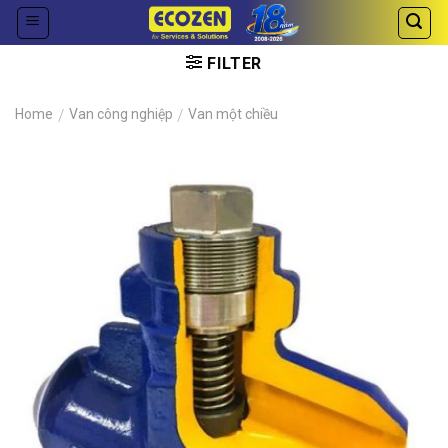
Skip
to
content
FILTER
Home
/
Van công nghiệp
/
Van một chiều