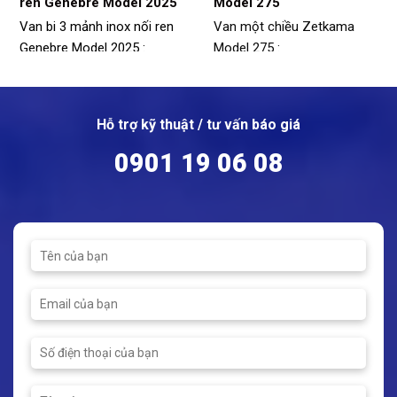
ren Genebre Model 2025
Model 275
Van bi 3 mảnh inox nối ren
Van một chiều Zetkama
Genebre Model 2025 :
Model 275 :
Model: 2025
Model: 275
Vật liệu thép không gỉ CF8M
Vật liệu: Đồng thau, Thép
(316)
không gỉ
Hỗ trợ kỹ thuật / tư vấn báo giá
Size: 1/4" - 4"
Kích thước: DN15 - DN300
0901 19 06 08
Kết nối: ren
Áp suất tối đa: PN40
Nhiệt độ hoạt động: -25 ~
Nhiệt độ hoạt động: -10 ~
180ºC
300°C
Áp suất tối đa: 63bar