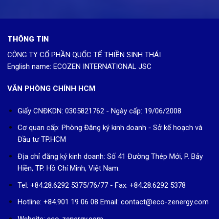
THÔNG TIN
CÔNG TY CỔ PHẦN QUỐC TẾ THIỀN SINH THÁI
English name: ECOZEN INTERNATIONAL JSC
VĂN PHÒNG CHÍNH HCM
Giấy CNĐKDN: 0305821762 - Ngày cấp: 19/06/2008
Cơ quan cấp: Phòng Đăng ký kinh doanh - Sở kế hoạch và
Đầu tư TP.HCM
Địa chỉ đăng ký kinh doanh: Số 41 Đường Thép Mới, P. Bảy
Hiền, TP. Hồ Chí Minh, Việt Nam.
Tel: +84.28.6292 5375/76/77 - Fax: +84.28.6292 5378
Hotline: +84.901 19 06 08
Email: contact@eco-zenergy.com
Website: eco-zenergy.com