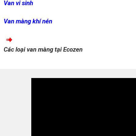
Van vi sinh
Van màng khí nén
Các loại van màng tại Ecozen