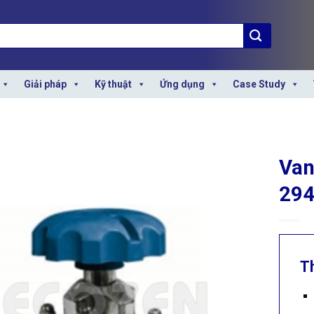
Giải pháp
Kỹ thuật
Ứng dụng
Case Study
Van
29
T