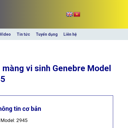
Video
Tin tức
Tuyển dụng
Liên hệ
 màng vi sinh Genebre Model
45
hông tin cơ bản
Model: 2945