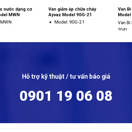
o nước dạng cơ
Van giảm áp chữa cháy
Van Bi
odel MWN
Ayvaz Model 90G-21
Model
: MWN
Model: 90G-21
Van Bi
2041 :
 làm việc: PN16
Size: DN40 - DN250
Mod
ộ làm việc: 50 °C
Vật liệu: gang dẻo
Chất
 Bích
Đạt chuẩn: UL
Kết 
Áp s
Hỗ trợ kỹ thuật / tư vấn báo giá
Nhiệ
180
0901 19 06 08