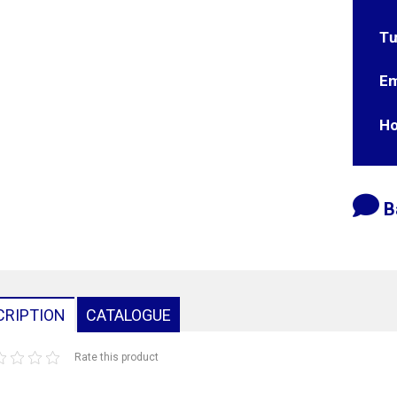
Tư
Em
Ho
B
CRIPTION
CATALOGUE
Rate this product