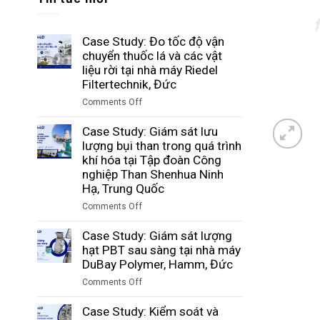
Case Study: Đo tốc độ vận
chuyển thuốc lá và các vật
liệu rời tại nhà máy Riedel
Filtertechnik, Đức
Comments Off
on
Case
Case Study: Giám sát lưu
Study:
lượng bụi than trong quá trình
Đo
khí hóa tại Tập đoàn Công
tốc
nghiệp Than Shenhua Ninh
độ
Hạ, Trung Quốc
vận
Comments Off
chuyển
on
thuốc
Case
Case Study: Giám sát lượng
lá
Study:
hạt PBT sau sàng tại nhà máy
và
Giám
DuBay Polymer, Hamm, Đức
các
sát
vật
Comments Off
lưu
liệu
on
lượng
rời
Case
Case Study: Kiểm soát và
bụi
tại