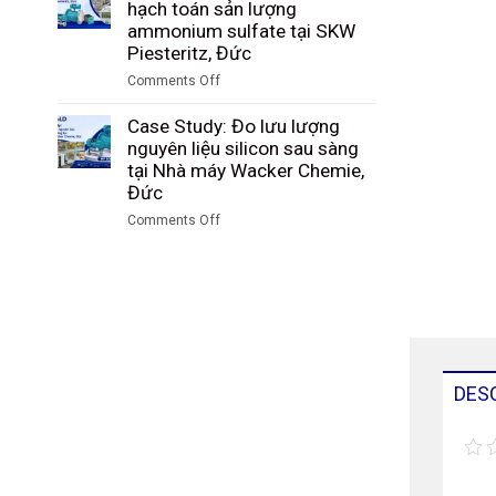
Study:
hạch toán sản lượng
than
nhà
Giám
ammonium sulfate tại SKW
trong
máy
sát
Piesteritz, Đức
quá
Riedel
lượng
trình
Comments Off
Filtertechnik,
hạt
khí
on
Đức
PBT
hóa
Case
Case Study: Đo lưu lượng
sau
tại
Study:
nguyên liệu silicon sau sàng
sàng
Tập
Kiểm
tại Nhà máy Wacker Chemie,
tại
đoàn
soát
Đức
nhà
Công
và
máy
Comments Off
nghiệp
hạch
DuBay
on
Than
toán
Polymer,
Case
Shenhua
sản
Hamm,
Study:
Ninh
lượng
Đức
Đo
Hạ,
ammonium
lưu
Trung
sulfate
lượng
Quốc
tại
nguyên
SKW
liệu
DES
Piesteritz,
silicon
Đức
sau
sàng
tại
Nhà