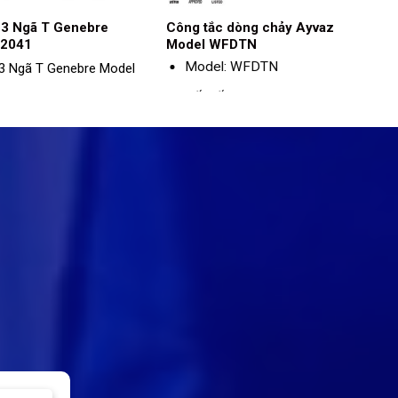
 3 Ngã T Genebre
Công tắc dòng chảy Ayvaz
 2041
Model WFDTN
Model: WFDTN
 3 Ngã T Genebre Model
Kết nối : Ren , U Bolt
el: 2041
Nhiệt độ hoạt động: 0 ~
 liệu: Thép không gỉ
49ºC
nối: Ren
Kích thước:
uất tối đa: 63 bar
1” – 2”: nối ren
t độ hoạt động: -25 ~
2” – 8”: U Bolt
ºC
Chứng nhận tiêu chuẩn UL,
ULC, FM