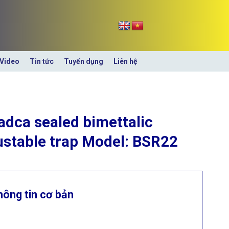
Video
Tin tức
Tuyển dụng
Liên hệ
adca sealed bimettalic
ustable trap Model: BSR22
hông tin cơ bản