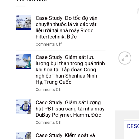
Case Study: Đo tốc độ vận
chuyển thuốc lá và các vật
liệu rời tại nhà máy Riedel
Filtertechnik, Đức
Comments Off
on
Case
Case Study: Giám sát lưu
Study:
lượng bụi than trong quá trình
Đo
khí hóa tại Tập đoàn Công
tốc
nghiệp Than Shenhua Ninh
độ
Hạ, Trung Quốc
vận
Comments Off
chuyển
on
thuốc
Case
Case Study: Giám sát lượng
lá
Study:
hạt PBT sau sàng tại nhà máy
và
Giám
DuBay Polymer, Hamm, Đức
các
sát
vật
Comments Off
lưu
DES
liệu
on
lượng
rời
Case
Case Study: Kiểm soát và
bụi
tại