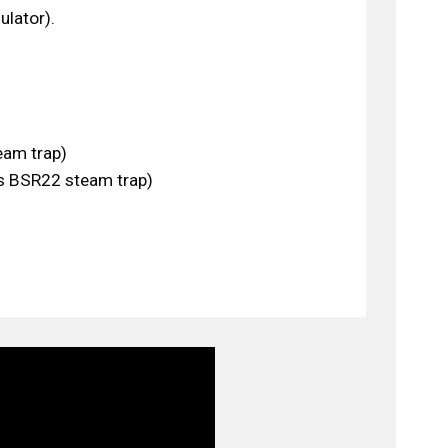
ulator).
eam trap)
s BSR22 steam trap)