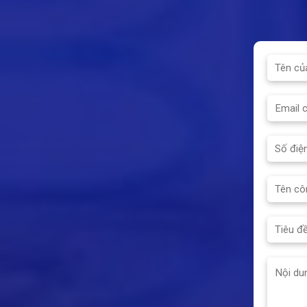
EN 50022 or directly
screwed to chassis plate.
Allows quick performance
tests by pressing and
holding the “TEST K”
button.