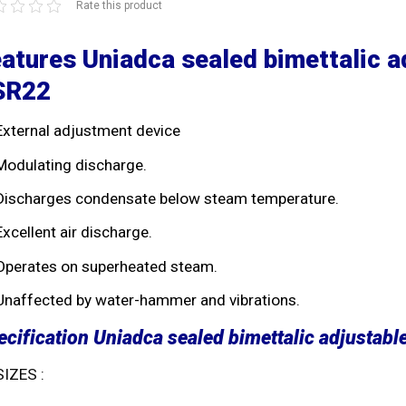
Rate this product
atures Uniadca sealed bimettalic a
SR22
External adjustment device
Modulating discharge.
Discharges condensate below steam temperature.
Excellent air discharge.
Operates on superheated steam.
Unaffected by water-hammer and vibrations.
ecification Uniadca sealed bimettalic adjustab
SIZES :