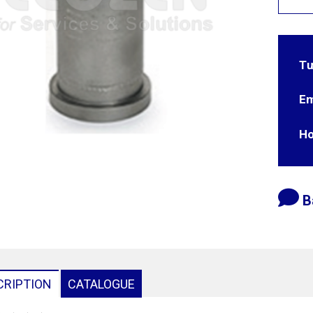
Tư
Em
Ho
B
CRIPTION
CATALOGUE