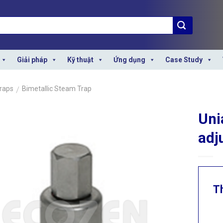
Giải pháp
Kỹ thuật
Ứng dụng
Case Study
raps
/
Bimetallic Steam Trap
Uni
adj
T