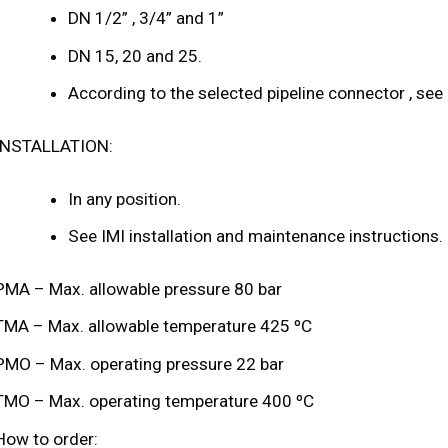
DN 1/2” , 3/4” and 1”
DN 15, 20 and 25.
According to the selected pipeline connector , see
INSTALLATION:
In any position.
See IMI installation and maintenance instructions.
PMA – Max. allowable pressure 80 bar
TMA – Max. allowable temperature 425 ºC
PMO – Max. operating pressure 22 bar
TMO – Max. operating temperature 400 ºC
How to order: