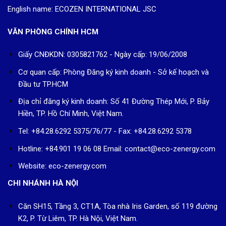
English name: ECOZEN INTERNATIONAL JSC
VĂN PHÒNG CHÍNH HCM
Giấy CNĐKDN: 0305821762 - Ngày cấp: 19/06/2008
Cơ quan cấp: Phòng Đăng ký kinh doanh - Sở kế hoạch và
Đầu tư TP.HCM
Địa chỉ đăng ký kinh doanh: Số 41 Đường Thép Mới, P. Bảy
Hiền, TP. Hồ Chí Minh, Việt Nam.
Tel: +84.28.6292 5375/76/77 - Fax: +84.28.6292 5378
Hotline: +84.901 19 06 08
Email: contact@eco-zenergy.com
Website: eco-zenergy.com
CHI NHÁNH HÀ NỘI
Căn SH15, Tầng 3, CT1A, Tòa nhà Iris Garden, số 119 đường
K2, P. Từ Liêm, TP. Hà Nội, Việt Nam.