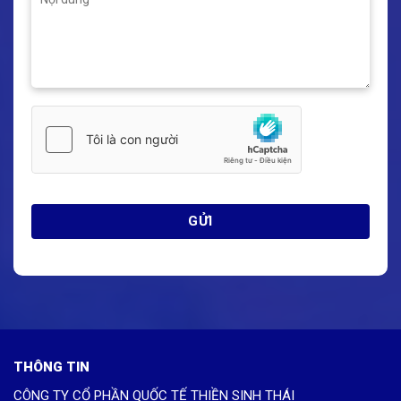
THÔNG TIN
CÔNG TY CỔ PHẦN QUỐC TẾ THIỀN SINH THÁI