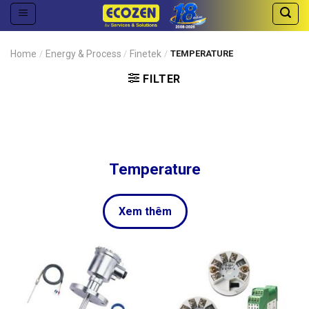
Skip
to
content
Home
/
Energy & Process
/
Finetek
/
TEMPERATURE
FILTER
Temperature
Xem thêm