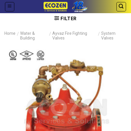
Skip
to
content
FILTER
Home
/
Water &
/
Ayvaz Fire Fighting
/
System
Building
Valves
Valves