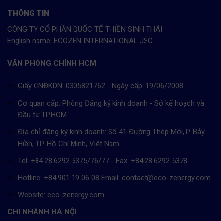
THÔNG TIN
CÔNG TY CỔ PHẦN QUỐC TẾ THIỀN SINH THÁI
English name: ECOZEN INTERNATIONAL JSC
VĂN PHÒNG CHÍNH HCM
Giấy CNĐKDN: 0305821762 - Ngày cấp: 19/06/2008
Cơ quan cấp: Phòng Đăng ký kinh doanh - Sở kế hoạch và
Đầu tư TP.HCM
Địa chỉ đăng ký kinh doanh: Số 41 Đường Thép Mới, P. Bảy
Hiền, TP. Hồ Chí Minh, Việt Nam.
Tel: +84.28.6292 5375/76/77 - Fax: +84.28.6292 5378
Hotline: +84.901 19 06 08
Email: contact@eco-zenergy.com
Website: eco-zenergy.com
CHI NHÁNH HÀ NỘI