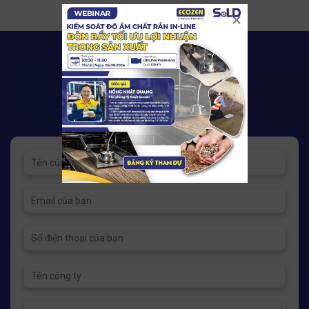
Hỗ trợ kỹ thuật / tư vấn báo giá
0901 19 06 08