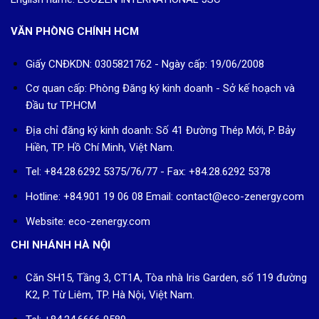
VĂN PHÒNG CHÍNH HCM
Giấy CNĐKDN: 0305821762 - Ngày cấp: 19/06/2008
Cơ quan cấp: Phòng Đăng ký kinh doanh - Sở kế hoạch và
Đầu tư TP.HCM
Địa chỉ đăng ký kinh doanh: Số 41 Đường Thép Mới, P. Bảy
Hiền, TP. Hồ Chí Minh, Việt Nam.
Tel: +84.28.6292 5375/76/77 - Fax: +84.28.6292 5378
Hotline: +84.901 19 06 08
Email: contact@eco-zenergy.com
Website: eco-zenergy.com
CHI NHÁNH HÀ NỘI
Căn SH15, Tầng 3, CT1A, Tòa nhà Iris Garden, số 119 đường
K2, P. Từ Liêm, TP. Hà Nội, Việt Nam.