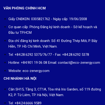
VĂN PHÒNG CHÍNH HCM
Giấy CNĐKDN: 0305821762 - Ngày cấp: 19/06/2008
Cơ quan cấp: Phòng Đăng ký kinh doanh - Sở kế hoạch và
Đầu tư TP.HCM
Địa chỉ đăng ký kinh doanh: Số 41 Đường Thép Mới, P. Bảy
Hiền, TP. Hồ Chí Minh, Việt Nam.
Tel: +84.28.6292 5375/76/77 - Fax: +84.28.6292 5378
Hotline: +84.901 19 06 08
Email: contact@eco-zenergy.com
Website: eco-zenergy.com
CHI NHÁNH HÀ NỘI
Căn SH15, Tầng 3, CT1A, Tòa nhà Iris Garden, số 119 đường
K2, P. Từ Liêm, TP. Hà Nội, Việt Nam.
Tel: +84.24.6666 9589