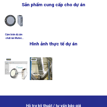
Sản phẩm cung cấp cho dự án
Cảm biến độ ẩm
chất rắn Mutec
DYNAmoist –
Hình ảnh thực tế dự án
Humy 301
Hỗ trợ kỹ thuật / tư vấn báo giá