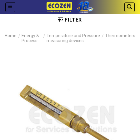
Skip
to
content
FILTER
Home
/
Energy &
/
Temperature and Pressure
/
Thermometers
Process
measuring devices