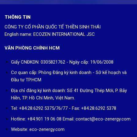
THÔNG TIN
CÔNG TY CỔ PHẦN QUỐC TẾ THIỀN SINH THÁI
English name: ECOZEN INTERNATIONAL JSC
VĂN PHÒNG CHÍNH HCM
Giấy CNĐKDN: 0305821762 - Ngày cấp: 19/06/2008
Cơ quan cấp: Phòng Đăng ký kinh doanh - Sở kế hoạch và
Đầu tư TP.HCM
Địa chỉ đăng ký kinh doanh: Số 41 Đường Thép Mới, P. Bảy
Hiền, TP. Hồ Chí Minh, Việt Nam.
Tel: +84.28.6292 5375/76/77 - Fax: +84.28.6292 5378
Hotline: +84.901 19 06 08
Email: contact@eco-zenergy.com
Website: eco-zenergy.com