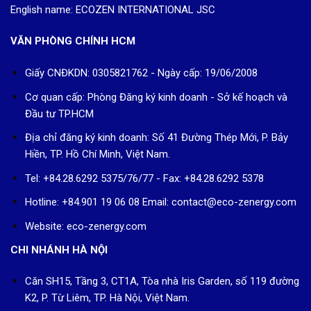
English name: ECOZEN INTERNATIONAL JSC
VĂN PHÒNG CHÍNH HCM
Giấy CNĐKDN: 0305821762 - Ngày cấp: 19/06/2008
Cơ quan cấp: Phòng Đăng ký kinh doanh - Sở kế hoạch và
Đầu tư TP.HCM
Địa chỉ đăng ký kinh doanh: Số 41 Đường Thép Mới, P. Bảy
Hiền, TP. Hồ Chí Minh, Việt Nam.
Tel: +84.28.6292 5375/76/77 - Fax: +84.28.6292 5378
Hotline: +84.901 19 06 08
Email: contact@eco-zenergy.com
Website: eco-zenergy.com
CHI NHÁNH HÀ NỘI
Căn SH15, Tầng 3, CT1A, Tòa nhà Iris Garden, số 119 đường
K2, P. Từ Liêm, TP. Hà Nội, Việt Nam.