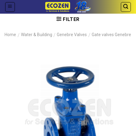
Skip
to
content
FILTER
Home
/
Water & Building
/
Genebre Valves
/
Gate valves Genebre