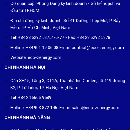
Cơ quan cấp: Phòng Đăng ký kinh doanh - Sở kế hoạch và
Đầu tư TP.HCM
Địa chỉ đăng ký kinh doanh: Số 41 Đường Thép Mới, P. Bảy
Hiền, TP. Hồ Chí Minh, Việt Nam.
Tel: +84.28.6292 5375/76/77 - Fax: +84.28.6292 5378
Hotline: +84.901 19 06 08
Email: contact@eco-zenergy.com
Website: eco-zenergy.com
CHI NHÁNH HÀ NỘI
Căn SH15, Tầng 3, CT1A, Tòa nhà Iris Garden, số 119 đường
K2, P. Từ Liêm, TP. Hà Nội, Việt Nam.
Tel: +84.24.6666 9589
Hotline: +84.903 872 146 Email: sales@eco-zenergy.com
CHI NHÁNH ĐÀ NẴNG