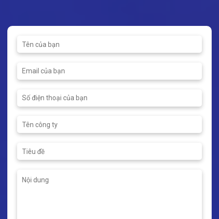
Áp suất tối đa: 25bar
Nhiệt độ hoạt động: -20 ~
110ºC