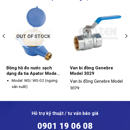
OUT OF STOCK
Đồng hồ đo nước sạch
Van bi đồng Genebre
dạng đa tia Apator Model
Model 3029
WS/ WS-02
Model: WS/ WS-02 (ngưng
Van bi đồng Genebre Model
sản xuất)
3029:
Model: 3029
Size: DN15 - DN50
Chất liệu: Đồng
Áp suất làm việc: PN16
Seat: PTFE
Nhiệt độ tối đa: 50°C
Hỗ trợ kỹ thuật / tư vấn báo giá
Kích thước: 1/4" - 4"
Kết nối: Ren
0901 19 06 08
Kết nối: Ren