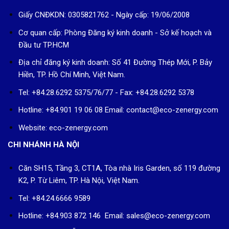
Giấy CNĐKDN: 0305821762 - Ngày cấp: 19/06/2008
Cơ quan cấp: Phòng Đăng ký kinh doanh - Sở kế hoạch và
Đầu tư TP.HCM
Địa chỉ đăng ký kinh doanh: Số 41 Đường Thép Mới, P. Bảy
Hiền, TP. Hồ Chí Minh, Việt Nam.
Tel: +84.28.6292 5375/76/77 - Fax: +84.28.6292 5378
Hotline: +84.901 19 06 08
Email: contact@eco-zenergy.com
Website: eco-zenergy.com
CHI NHÁNH HÀ NỘI
Căn SH15, Tầng 3, CT1A, Tòa nhà Iris Garden, số 119 đường
K2, P. Từ Liêm, TP. Hà Nội, Việt Nam.
Tel: +84.24.6666 9589
Hotline: +84.903 872 146 Email: sales@eco-zenergy.com