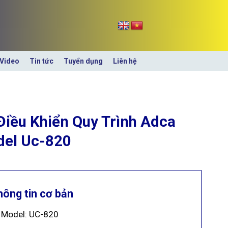
Video
Tin tức
Tuyển dụng
Liên hệ
Điều Khiển Quy Trình Adca
el Uc-820
hông tin cơ bản
Model: UC-820