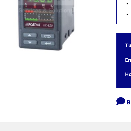
Tư
Em
Ho
B