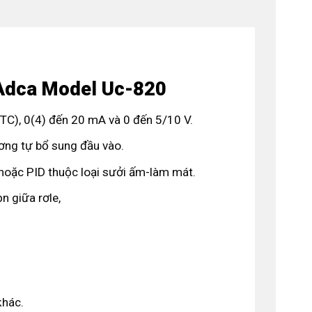
 Adca Model Uc-820
 (TC), 0(4) đến 20 mA và 0 đến 5/10 V.
tương tự bổ sung đầu vào.
) hoặc PID thuộc loại sưởi ấm-làm mát.
n giữa rơle,
khác.