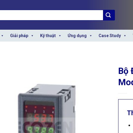
Giải pháp
Kỹ thuật
Ứng dụng
Case Study
Bộ 
Mod
T