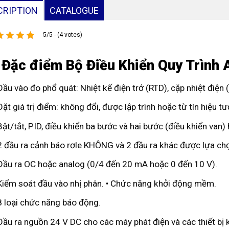
CRIPTION
CATALOGUE
5/5 - (4 votes)
 Đặc điểm Bộ Điều Khiển Quy Trình
Đầu vào đo phổ quát: Nhiệt kế điện trở (RTD), cặp nhiệt điện
Đặt giá trị điểm: không đổi, được lập trình hoặc từ tín hiệu 
Bật/tắt, PID, điều khiển ba bước và hai bước (điều khiển van
2 đầu ra cảnh báo rơle KHÔNG và 2 đầu ra khác được lựa chọ
Đầu ra OC hoặc analog (0/4 đến 20 mA hoặc 0 đến 10 V).
Kiểm soát đầu vào nhị phân. • Chức năng khởi động mềm.
8 loại chức năng báo động.
Đầu ra nguồn 24 V DC cho các máy phát điện và các thiết bị 