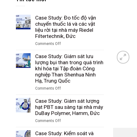
Case Study: Đo tốc độ vận
chuyển thuốc lá và các vật
liệu rời tại nhà máy Riedel
Filtertechnik, Đức
Comments Off
on
Case
Case Study: Giám sát lưu
Study:
lượng bụi than trong quá trình
Đo
khí hóa tại Tập đoàn Công
tốc
nghiệp Than Shenhua Ninh
độ
Hạ, Trung Quốc
vận
Comments Off
chuyển
on
thuốc
Case
Case Study: Giám sát lượng
lá
Study:
hạt PBT sau sàng tại nhà máy
và
Giám
DuBay Polymer, Hamm, Đức
các
sát
vật
Comments Off
lưu
liệu
on
lượng
rời
Case
Case Study: Kiểm soát và
bụi
tại