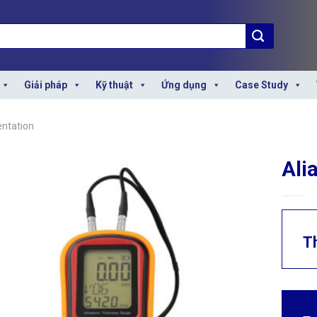
Giải pháp
Kỹ thuật
Ứng dụng
Case Study
entation
Ali
T