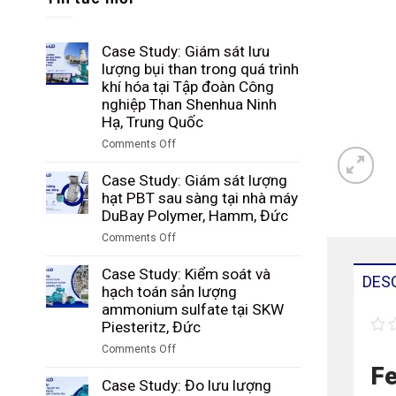
Case Study: Giám sát lưu
lượng bụi than trong quá trình
khí hóa tại Tập đoàn Công
nghiệp Than Shenhua Ninh
Hạ, Trung Quốc
Comments Off
on
Case
Case Study: Giám sát lượng
Study:
hạt PBT sau sàng tại nhà máy
Giám
DuBay Polymer, Hamm, Đức
sát
Comments Off
lưu
on
lượng
Case
Case Study: Kiểm soát và
bụi
DES
Study:
hạch toán sản lượng
than
Giám
ammonium sulfate tại SKW
trong
sát
Piesteritz, Đức
quá
lượng
trình
Comments Off
hạt
khí
on
Fe
PBT
hóa
Case
Case Study: Đo lưu lượng
sau
tại