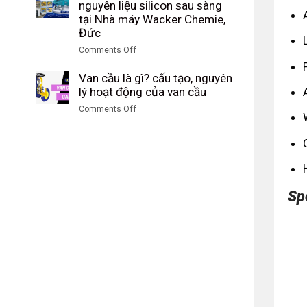
Study:
nguyên liệu silicon sau sàng
sàng
Tập
Kiểm
tại Nhà máy Wacker Chemie,
tại
đoàn
soát
Đức
nhà
Công
và
máy
Comments Off
nghiệp
hạch
DuBay
on
Than
toán
Polymer,
Case
Van cầu là gì? cấu tạo, nguyên
Shenhua
sản
Hamm,
Study:
lý hoạt động của van cầu
Ninh
lượng
Đức
Đo
Hạ,
ammonium
Comments Off
lưu
Trung
sulfate
on
lượng
Quốc
tại
Van
nguyên
SKW
cầu
liệu
Piesteritz,
là
silicon
Đức
gì?
sau
cấu
sàng
Sp
tạo,
tại
nguyên
Nhà
lý
máy
hoạt
Wacker
động
Chemie,
của
Đức
van
cầu