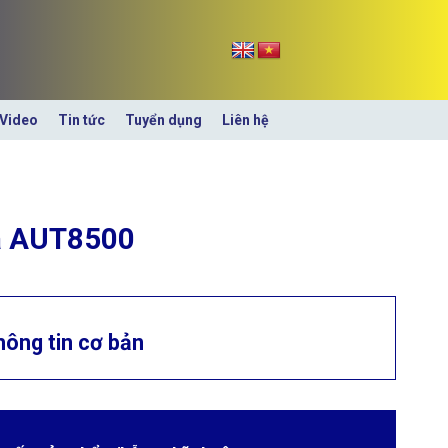
Video
Tin tức
Tuyển dụng
Liên hệ
a AUT8500
hông tin cơ bản