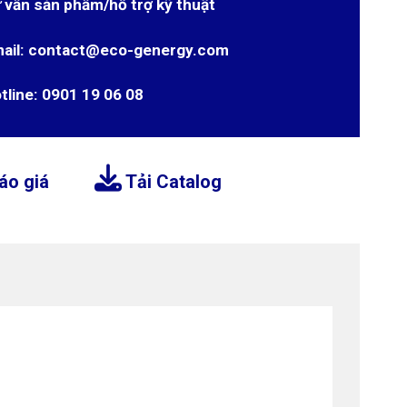
 vấn sản phẩm/hỗ trợ kỹ thuật
ail: contact@eco-genergy.com
tline: 0901 19 06 08
áo giá
Tải Catalog