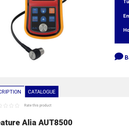
Tư
Em
Ho
B
CRIPTION
CATALOGUE
Rate this product
ature Alia AUT8500