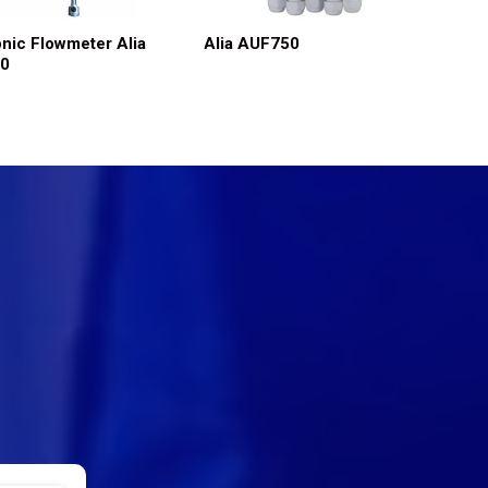
onic Flowmeter Alia
Alia AUF750
0