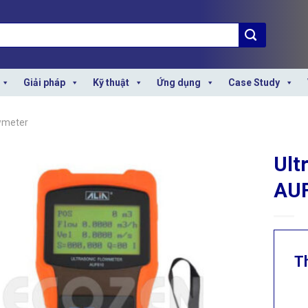
Giải pháp
Kỹ thuật
Ứng dụng
Case Study
owmeter
Ult
AU
T