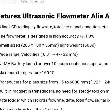
Rate this product
atures Ultrasonic Flowmeter Alia 
4 line LCD to dísplay flowrate, totalizer signal condition..etc
The flowmeter is designed in high accuracy +/-1.0%
Small sized (206 * 100 * 35mm) light-weight (600g)
Wide range, Velocities ( 0.01 ~ +/- 32 m/s)
Ni-MH Battery lasts for over 10 hours continuous operation
Maximum temperature 160 °C
Transducers for pipes size from 15 to 6000 mm ((1/2″ – 24
Built-in magnet in transducers, no need for steady tool on m
Data logger which records flowrate, date, total flow, signal c
Response time less than 1 second