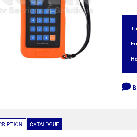
Tư
Em
Ho
B
CRIPTION
CATALOGUE