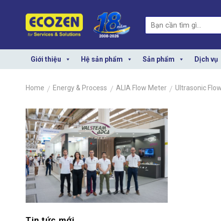
Skip
to
Search
content
for:
Giới thiệu
Hệ sản phẩm
Sản phẩm
Dịch vụ
Home
/
Energy & Process
/
ALIA Flow Meter
/
Ultrasonic Fl
Tin tức mới