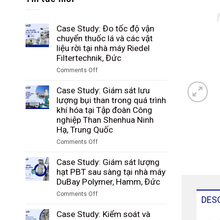
Case Study: Đo tốc độ vận
chuyển thuốc lá và các vật
liệu rời tại nhà máy Riedel
Filtertechnik, Đức
Comments Off
on
Case
Case Study: Giám sát lưu
Study:
lượng bụi than trong quá trình
Đo
khí hóa tại Tập đoàn Công
tốc
nghiệp Than Shenhua Ninh
độ
Hạ, Trung Quốc
vận
Comments Off
chuyển
on
thuốc
Case
Case Study: Giám sát lượng
lá
Study:
hạt PBT sau sàng tại nhà máy
và
Giám
DuBay Polymer, Hamm, Đức
các
sát
vật
Comments Off
lưu
DES
liệu
on
lượng
rời
Case
Case Study: Kiểm soát và
bụi
tại