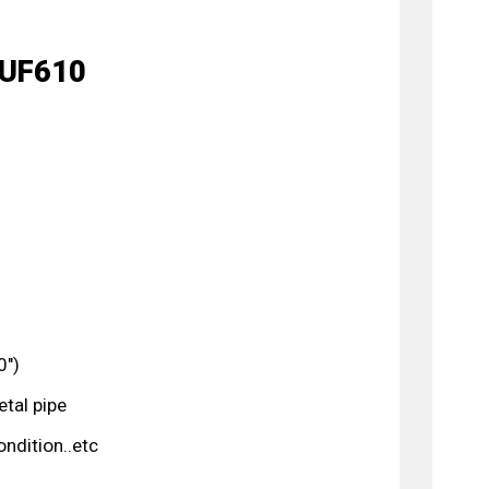
AUF610
0″)
etal pipe
ondition..etc