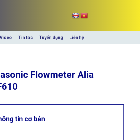
Video
Tin tức
Tuyển dụng
Liên hệ
rasonic Flowmeter Alia
F610
hông tin cơ bản