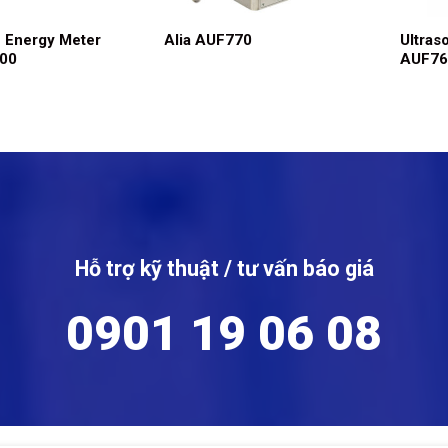
c Energy Meter
Alia AUF770
Ultras
200
AUF76
Hỗ trợ kỹ thuật / tư vấn báo giá
0901 19 06 08