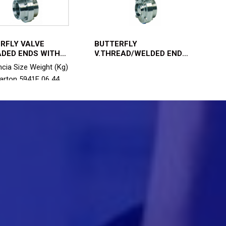
RFLY VALVE
BUTTERFLY
DED ENDS WITH
V.THREAD/WELDED END
TOR 5941E
5942E
cia Size Weight (Kg)
carton 5941E 06 44
RFLY VALVE CLAMP
″ WITH SPRING
 ACT. 2.4 1/1 5941E 06
TTERFLY VALVE CLAMP
″ WITH DOUBLE ACT.
OR 3.609 1/1 5941E
BUTTERFLY VALVE
ENDS 1″1/4 WITH
 RETURN ACT. 2.45 1/1
07 49 BUTTERFLY
CLAMP...