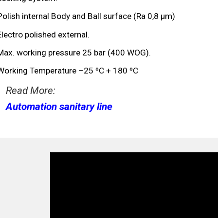
Polish internal Body and Ball surface (Ra 0,8 µm)
Electro polished external.
Max. working pressure 25 bar (400 WOG).
Working Temperature –25 ºC + 180 ºC
Read More:
Automation sanitary line