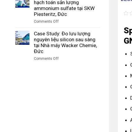
Study:
hạch toán sản lượng
than
nhà
Giám
ammonium sulfate tại SKW
trong
máy
sát
Piesteritz, Đức
quá
Riedel
lượng
trình
Comments Off
Filtertechnik,
hạt
khí
on
Đức
Sp
PBT
hóa
Case
Case Study: Đo lưu lượng
sau
tại
G
Study:
nguyên liệu silicon sau sàng
sàng
Tập
Kiểm
tại Nhà máy Wacker Chemie,
tại
đoàn
soát
Đức
nhà
Công
và
máy
Comments Off
nghiệp
hạch
DuBay
on
Than
toán
Polymer,
Case
Shenhua
sản
Hamm,
Study:
Ninh
lượng
Đức
Đo
Hạ,
ammonium
lưu
Trung
sulfate
lượng
Quốc
tại
nguyên
SKW
liệu
Piesteritz,
silicon
Đức
sau
sàng
tại
Nhà