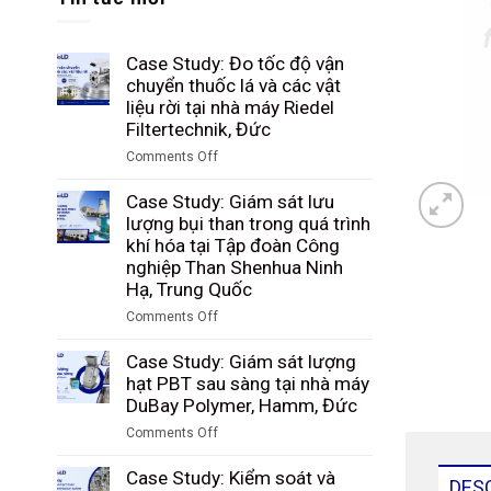
Case Study: Đo tốc độ vận
chuyển thuốc lá và các vật
liệu rời tại nhà máy Riedel
Filtertechnik, Đức
Comments Off
on
Case
Case Study: Giám sát lưu
Study:
lượng bụi than trong quá trình
Đo
khí hóa tại Tập đoàn Công
tốc
nghiệp Than Shenhua Ninh
độ
Hạ, Trung Quốc
vận
Comments Off
chuyển
on
thuốc
Case
Case Study: Giám sát lượng
lá
Study:
hạt PBT sau sàng tại nhà máy
và
Giám
DuBay Polymer, Hamm, Đức
các
sát
vật
Comments Off
lưu
liệu
on
lượng
rời
Case
Case Study: Kiểm soát và
bụi
DES
tại