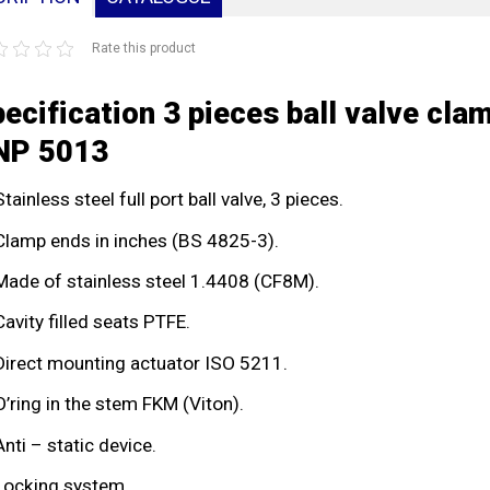
Rate this product
ecification 3 pieces ball valve cla
NP 5013
Stainless steel full port ball valve, 3 pieces.
Clamp ends in inches (BS 4825-3).
Made of stainless steel 1.4408 (CF8M).
Cavity filled seats PTFE.
Direct mounting actuator ISO 5211.
O’ring in the stem FKM (Viton).
Anti – static device.
Locking system.