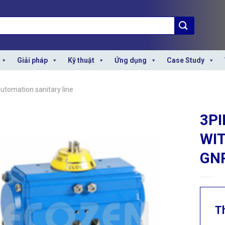
Giải pháp
Kỹ thuật
Ứng dụng
Case Study
utomation sanitary line
3PI
WI
GN
T