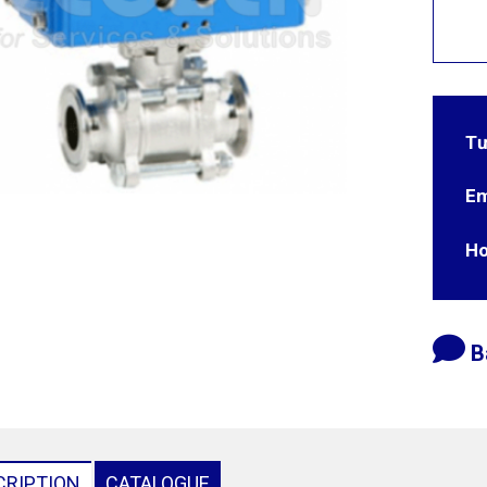
Tư
Em
Ho
B
CRIPTION
CATALOGUE