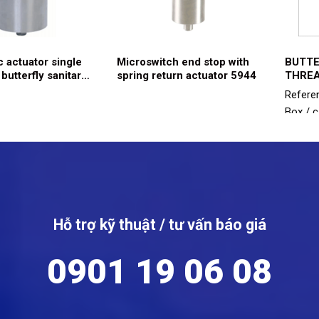
 actuator single
Microswitch end stop with
BUTTE
 butterfly sanitary
spring return actuator 5944
THREA
44
ACTUA
Referen
Box / 
BUTTE
ENDS 1
RETURN
49 BU
ENDS 1
ACTUAT
Hỗ trợ kỹ thuật / tư vấn báo giá
07 44 
CLAMP 
0901 19 06 08
SPRING
5941E 
VALVE 