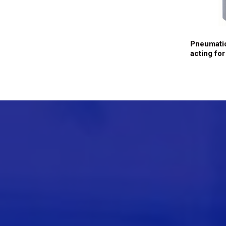
BUTTERFLY V.WELD/WELD
Pneumatic
ENDS 5943E
acting for
valves 29